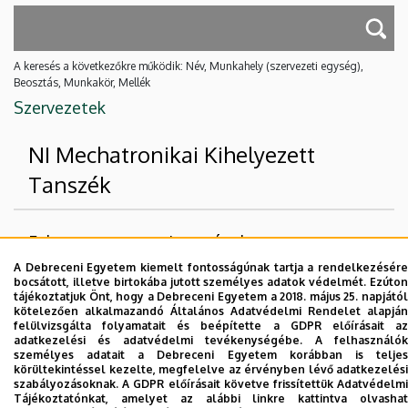
A keresés a következőkre működik: Név, Munkahely (szervezeti egység),
Beosztás, Munkakör, Mellék
Szervezetek
NI Mechatronikai Kihelyezett
Tanszék
Felettes szervezeti egységek
A Debreceni Egyetem kiemelt fontosságúnak tartja a rendelkezésére
Debreceni Egyetem
bocsátott, illetve birtokába jutott személyes adatok védelmét. Ezúton
tájékoztatjuk Önt, hogy a Debreceni Egyetem a 2018. május 25. napjától
Műszaki Kar
kötelezően alkalmazandó Általános Adatvédelmi Rendelet alapján
felülvizsgálta folyamatait és beépítette a GDPR előírásait az
adatkezelési és adatvédelmi tevékenységébe. A felhasználók
Nincs találat.
személyes adatait a Debreceni Egyetem korábban is teljes
körültekintéssel kezelte, megfelelve az érvényben lévő adatkezelési
szabályozásoknak. A GDPR előírásait követve frissítettük Adatvédelmi
Tájékoztatónkat, amelyet az alábbi linkre kattintva olvashat