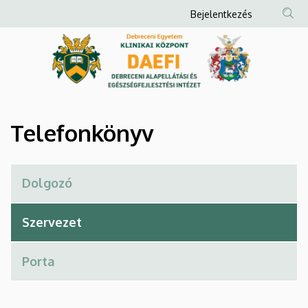
Telefonkönyv
Ugrás
Anonim
Bejelentkezés
a
Felhasználói
|
tartalomra
fiók
Debreceni
menüje
Alapellátási
és
Telefonkönyv
Egészségfejlesztési
Intézet