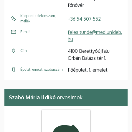
főnővér
Központi telefonszám,
+36 54 507 552
mellék
fejes.tunde@med.unideb.
E-mail
hu
4100 Berettyóújfalu
Cím
Orbán Balázs tér 1.
Főépület, 1. emelet
Épület, emelet, szobaszám
Szabó Mária Ildikó
orvosirnok