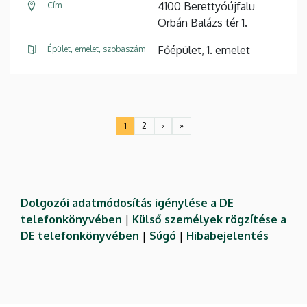
4100 Berettyóújfalu
Cím
Orbán Balázs tér 1.
Főépület, 1. emelet
Épület, emelet, szobaszám
Oldalszámozás
1
2
›
»
Jelenlegi
Oldal
Következő
Utolsó
oldal
oldal
oldal
Dolgozói adatmódosítás igénylése a DE
telefonkönyvében
|
Külső személyek rögzítése a
DE telefonkönyvében
|
Súgó
|
Hibabejelentés