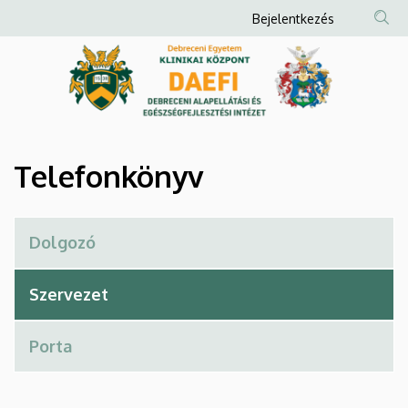
Telefonkönyv
Ugrás
Anonim
Bejelentkezés
a
Felhasználói
|
tartalomra
fiók
Debreceni
menüje
Alapellátási
és
Telefonkönyv
Egészségfejlesztési
Intézet