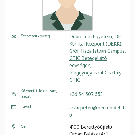
Debreceni Egyetem, DE
Szervezeti egység
Klinikai Központ (DEKK),
Gróf Tisza István Campus,
GTIC Betegellátó
egységek,
Ideggyógyászat Osztály
GTIC
Központi telefonszám,
+36 54 507 553
mellék
arvai.peter@med.unideb.h
E-mail
u
4100 Berettyóújfalu
Cím
Orbán Balázs tér 1.