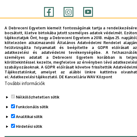
A Debreceni Egyetem kiemelt fontosságúnak tartja a rendelkezésére
Adatvédelem
Adatvédelem
bocsátott, illetve birtokába jutott személyes adatok védelmét. Ezúton
tájékoztatjuk Önt, hogy a Debreceni Egyetem a 2018. május 25. napjától
kötelezően alkalmazandó Általános Adatvédelmi Rendelet alapján
felülvizsgálta folyamatait és beépítette a GDPR előírásait az
Szerzői jog © 2026 Unideb
adatkezelési és adatvédelmi tevékenységébe. A felhasználók
személyes adatait a Debreceni Egyetem korábban is teljes
körültekintéssel kezelte, megfelelve az érvényben lévő adatkezelési
szabályozásoknak. A GDPR előírásait követve frissítettük Adatvédelmi
Tájékoztatónkat, amelyet az alábbi linkre kattintva olvashat
el:
Adatkezelési tájékoztató.
DE Kancellária WAV Központ
További információk
Nélkülözhetetlen sütik
Funkcionális sütik
Analitikai sütik
Hirdetési sütik