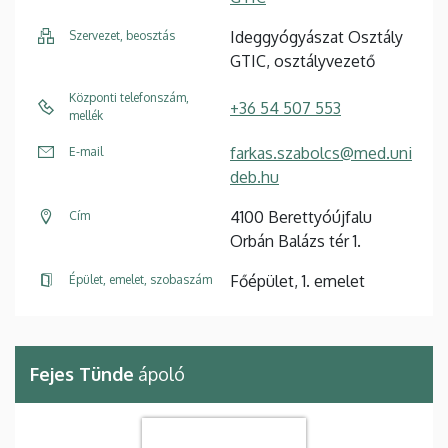
Ideggyógyászat Osztály
Szervezet, beosztás
GTIC, osztályvezető
Központi telefonszám,
+36 54 507 553
mellék
farkas.szabolcs@med.uni
E-mail
deb.hu
4100 Berettyóújfalu
Cím
Orbán Balázs tér 1.
Főépület, 1. emelet
Épület, emelet, szobaszám
Fejes Tünde
ápoló