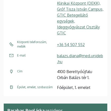
Klinikai Központ (DEKK),
Gróf Tisza István Campus,
GTIC Betegellátó
egységek,
Ideggyógyászat Osztály
GTIC
Központi telefonszám,
+36 54 507 552
mellék
balazs.diana@med.unideb
E-mail
.hu
4100 Berettyóújfalu
Cím
Orbán Balázs tér 1.
Főépület, 1. emelet
Épület, emelet, szobaszám
Barabas Boglárka
rezidens