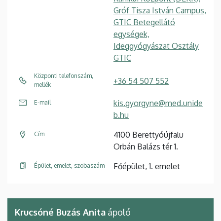
Gróf Tisza István Campus,
GTIC Betegellátó
egységek,
Ideggyógyászat Osztály
GTIC
Központi telefonszám,
+36 54 507 552
mellék
kis.gyorgyne@med.unide
E-mail
b.hu
4100 Berettyóújfalu
Cím
Orbán Balázs tér 1.
Főépület, 1. emelet
Épület, emelet, szobaszám
Krucsóné Buzás Anita
ápoló