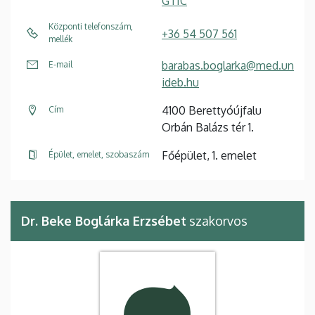
GTIC
Központi telefonszám,
+36 54 507 561
mellék
barabas.boglarka@med.un
E-mail
ideb.hu
4100 Berettyóújfalu
Cím
Orbán Balázs tér 1.
Főépület, 1. emelet
Épület, emelet, szobaszám
Dr. Beke Boglárka Erzsébet
szakorvos