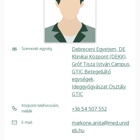
Debreceni Egyetem, DE
Szervezeti egység
Klinikai Központ (DEKK),
Gróf Tisza István Campus,
GTIC Betegellátó
egységek,
Ideggyógyászat Osztály
GTIC
Központi telefonszám,
+36 54 507 552
mellék
markone.anita@med.unid
E-mail
eb.hu