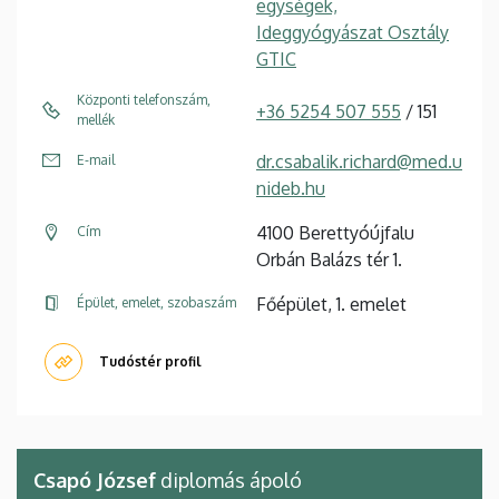
egységek,
Ideggyógyászat Osztály
GTIC
Központi telefonszám,
+36 5254 507 555
/ 151
mellék
dr.csabalik.richard@med.u
E-mail
nideb.hu
4100 Berettyóújfalu
Cím
Orbán Balázs tér 1.
Főépület, 1. emelet
Épület, emelet, szobaszám
Tudóstér profil
Csapó József
diplomás ápoló