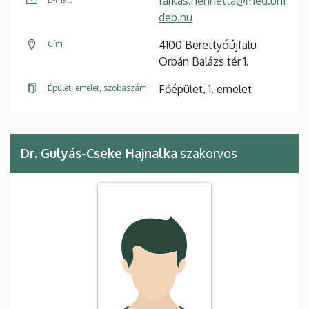
farkas.henrietta@med.uni
deb.hu
4100 Berettyóújfalu
Cím
Orbán Balázs tér 1.
Főépület, 1. emelet
Épület, emelet, szobaszám
Dr. Gulyás-Cseke Hajnalka
szakorvos