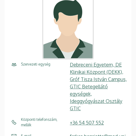
Debreceni Egyetem, DE
Szervezeti egység
Klinikai Központ (DEKK),
Gróf Tisza István Campus,
GTIC Betegellátó
egységek,
Ideggyógyászat Osztály
GTIC
Központi telefonszám,
+36 54 507 552
mellék
E-mail