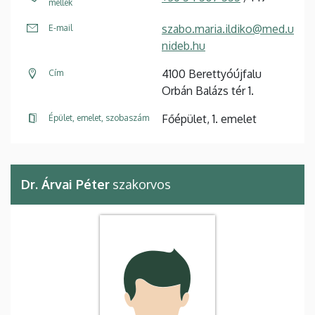
mellék
szabo.maria.ildiko@med.u
E-mail
nideb.hu
4100 Berettyóújfalu
Cím
Orbán Balázs tér 1.
Főépület, 1. emelet
Épület, emelet, szobaszám
Dr. Árvai Péter
szakorvos