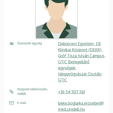
Debreceni Egyetem, DE
Szervezeti egység
Klinikai Központ (DEKK),
Gróf Tisza István Campus,
GTIC Betegellátó
egységek,
Ideggyógyászat Osztály
GTIC
Központi telefonszám,
+36 54 507 561
mellék
beke.boglarka.erzsebet@
E-mail
med.unideb.hu