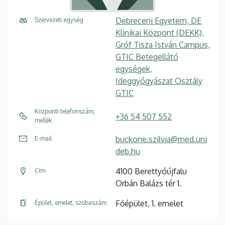
Debreceni Egyetem, DE
Szervezeti egység
Klinikai Központ (DEKK),
Gróf Tisza István Campus,
GTIC Betegellátó
egységek,
Ideggyógyászat Osztály
GTIC
Központi telefonszám,
+36 54 507 552
mellék
buckone.szilvia@med.uni
E-mail
deb.hu
4100 Berettyóújfalu
Cím
Orbán Balázs tér 1.
Főépület, 1. emelet
Épület, emelet, szobaszám