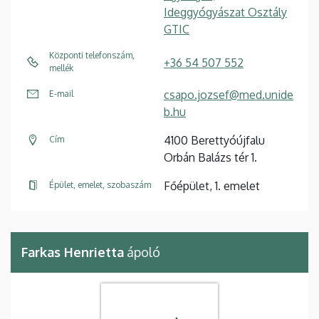
Ideggyógyászat Osztály
GTIC
Központi telefonszám,
+36 54 507 552
mellék
csapo.jozsef@med.unide
E-mail
b.hu
4100 Berettyóújfalu
Cím
Orbán Balázs tér 1.
Főépület, 1. emelet
Épület, emelet, szobaszám
Farkas Henrietta
ápoló