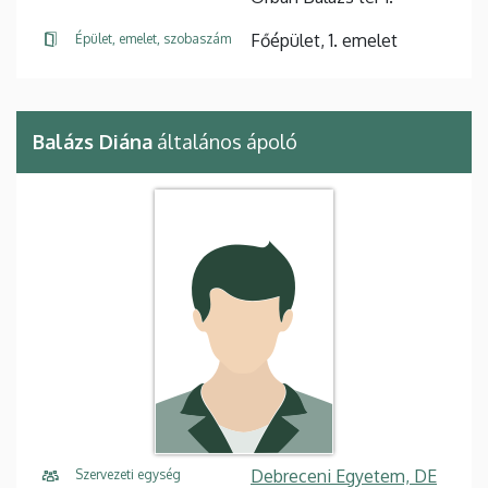
Főépület, 1. emelet
Épület, emelet, szobaszám
Balázs Diána
általános ápoló
Debreceni Egyetem, DE
Szervezeti egység