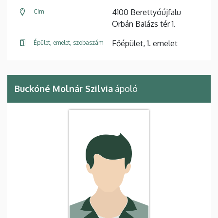
4100 Berettyóújfalu
Cím
Orbán Balázs tér 1.
Főépület, 1. emelet
Épület, emelet, szobaszám
Buckóné Molnár Szilvia
ápoló