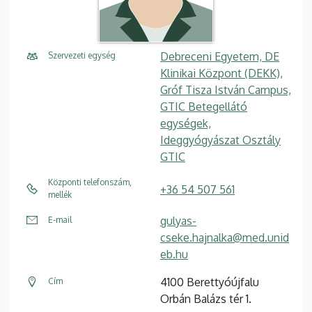
Debreceni Egyetem, DE
Szervezeti egység
Klinikai Központ (DEKK),
Gróf Tisza István Campus,
GTIC Betegellátó
egységek,
Ideggyógyászat Osztály
GTIC
Központi telefonszám,
+36 54 507 561
mellék
gulyas-
E-mail
cseke.hajnalka@med.unid
eb.hu
4100 Berettyóújfalu
Cím
Orbán Balázs tér 1.