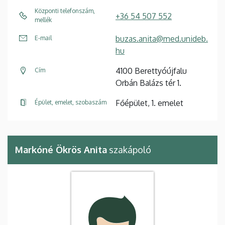
Központi telefonszám,
+36 54 507 552
mellék
buzas.anita@med.unideb.
E-mail
hu
4100 Berettyóújfalu
Cím
Orbán Balázs tér 1.
Főépület, 1. emelet
Épület, emelet, szobaszám
Markóné Ökrös Anita
szakápoló