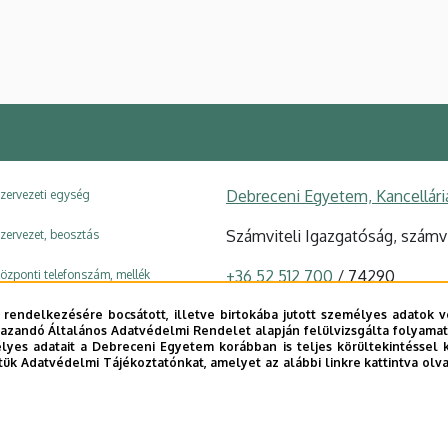
Debreceni Egyetem, Kancellári
zervezeti egység
Számviteli Igazgatóság, számvi
zervezet, beosztás
+36 52 512 700
/ 74290
özponti telefonszám, mellék
viragos.aniko@fin.unideb.hu
 rendelkezésére bocsátott, illetve birtokába jutott személyes adatok v
-mail
azandó Általános Adatvédelmi Rendelet alapján felülvizsgálta folyamata
yes adatait a Debreceni Egyetem korábban is teljes körültekintéssel 
4028 Debrecen, Kassai út 26.
ím
tük Adatvédelmi Tájékoztatónkat, amelyet az alábbi linkre kattintva olv
Kancellária I. (Kassai úti Campu
pület, emelet, szobaszám