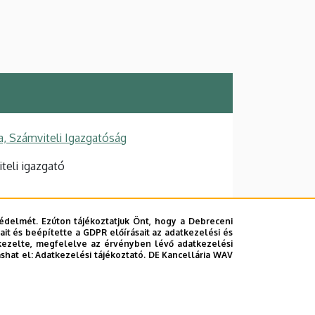
a, Számviteli Igazgatóság
teli igazgató
édelmét. Ezúton tájékoztatjuk Önt, hogy a Debreceni
it és beépítette a GDPR előírásait az adatkezelési és
kezelte, megfelelve az érvényben lévő adatkezelési
ashat el:
Adatkezelési tájékoztató.
DE Kancellária WAV
s)
, földszint, 1