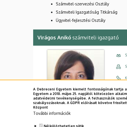
Számvitel-szervezési Osztály
Számviteli Igazgatóság Titkárság
Ügyvitel-fejlesztési Osztály
Virágos Anikó
számviteli igazgató
S
S
K
A Debreceni Egyetem kiemelt fontosságúnak tartja a
E
Egyetem a 2018. május 25. napjától kötelezően alkalm
adatvédelmi tevékenységébe. A felhasználók személ
C
szabályozásoknak. A GDPR előírásait követve frissítet
Központ
É
További információk
Nélkülözhetetlen sütik