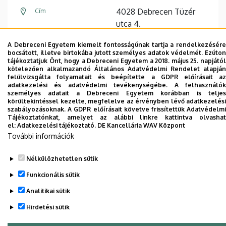
4028 Debrecen Tüzér
Cím
utca 4.
Forest Center
, 1. emelet
Épület, emelet, szobaszám
A Debreceni Egyetem kiemelt fontosságúnak tartja a rendelkezésére
bocsátott, illetve birtokába jutott személyes adatok védelmét. Ezúton
tájékoztatjuk Önt, hogy a Debreceni Egyetem a 2018. május 25. napjától
kötelezően alkalmazandó Általános Adatvédelmi Rendelet alapján
felülvizsgálta folyamatait és beépítette a GDPR előírásait az
adatkezelési és adatvédelmi tevékenységébe. A felhasználók
személyes adatait a Debreceni Egyetem korábban is teljes
Dolgozói adatmódosítás igénylése a DE
körültekintéssel kezelte, megfelelve az érvényben lévő adatkezelési
telefonkönyvében
|
Külső személyek rögzítése a
szabályozásoknak. A GDPR előírásait követve frissítettük Adatvédelmi
Tájékoztatónkat, amelyet az alábbi linkre kattintva olvashat
DE telefonkönyvében
|
Súgó
|
Hibabejelentés
el:
Adatkezelési tájékoztató.
DE Kancellária WAV Központ
További információk
Nélkülözhetetlen sütik
Funkcionális sütik
Analitikai sütik
Hirdetési sütik