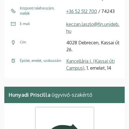
Központi telefonszám,
+36 52 512 700
/ 74243
mellék
keczan.laszlo@fin.unideb.
E-mail
hu
4028 Debrecen, Kassai út
Cím
26.
Kancellária I. (Kassai úti
Épület, emelet, szobaszám
Campus)
, 1. emelet, 14
Hunyadi Priscilla
ügyvivő-szakértő