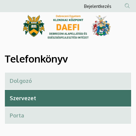
Telefonkönyv
Ugrás
Anonim
Bejelentkezés
a
Felhasználói
|
tartalomra
fiók
Debreceni
menüje
Alapellátási
és
Telefonkönyv
Egészségfejlesztési
Intézet