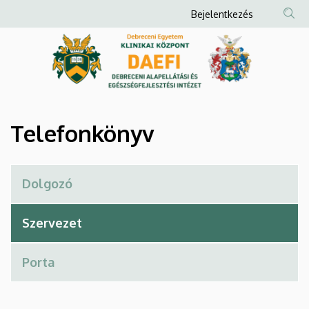
Telefonkönyv
Ugrás
Anonim
Bejelentkezés
a
Felhasználói
|
tartalomra
fiók
Debreceni
menüje
Alapellátási
és
Telefonkönyv
Egészségfejlesztési
Intézet