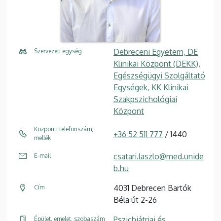
Debreceni Egyetem, DE
Szervezeti egység
Klinikai Központ (DEKK),
Egészségügyi Szolgáltató
Egységek, KK Klinikai
Szakpszichológiai
Központ
Központi telefonszám,
+36 52 511 777
/ 1440
mellék
csatari.laszlo@med.unide
E-mail
b.hu
4031 Debrecen Bartók
Cím
Béla út 2-26
Pszichiátriai és
Épület, emelet, szobaszám