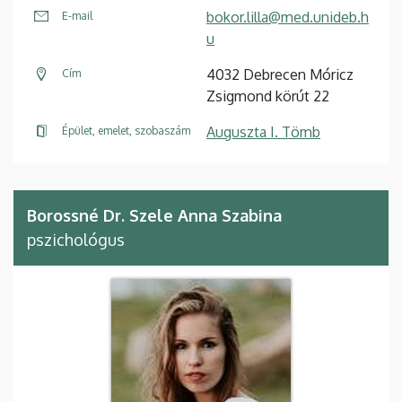
bokor.lilla@med.unideb.h
E-mail
u
4032 Debrecen Móricz
Cím
Zsigmond körút 22
Auguszta I. Tömb
Épület, emelet, szobaszám
Borossné Dr. Szele Anna Szabina
pszichológus