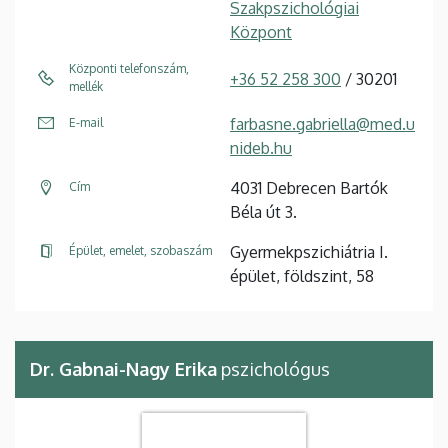
Szakpszichológiai
Központ
Központi telefonszám,
+36 52 258 300
/ 30201
mellék
farbasne.gabriella@med.u
E-mail
nideb.hu
4031 Debrecen Bartók
Cím
Béla út 3.
Gyermekpszichiátria I.
Épület, emelet, szobaszám
épület, földszint, 58
Dr. Gabnai-Nagy Erika
pszichológus