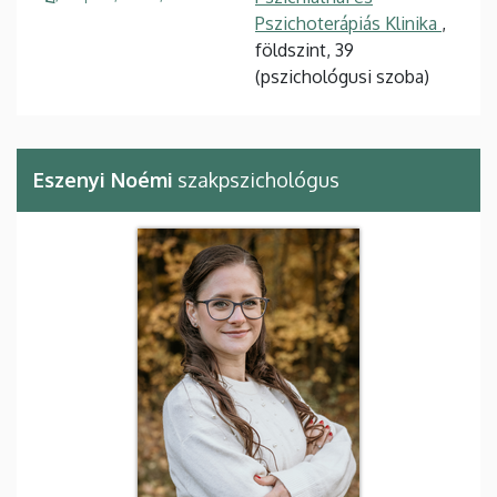
Pszichoterápiás Klinika
,
földszint, 39
(pszichológusi szoba)
Eszenyi Noémi
szakpszichológus