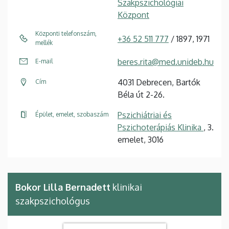
Szakpszichológiai
Központ
Központi telefonszám,
+36 52 511 777
/ 1897, 1971
mellék
beres.rita@med.unideb.hu
E-mail
4031 Debrecen, Bartók
Cím
Béla út 2-26.
Pszichiátriai és
Épület, emelet, szobaszám
Pszichoterápiás Klinika
, 3.
emelet, 3016
Bokor Lilla Bernadett
klinikai
szakpszichológus