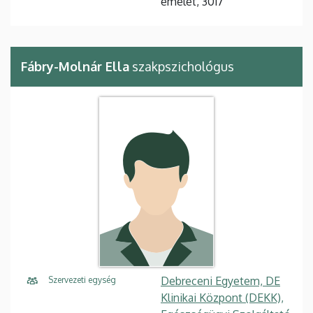
emelet, 3017
Fábry-Molnár Ella
szakpszichológus
Debreceni Egyetem, DE
Szervezeti egység
Klinikai Központ (DEKK),