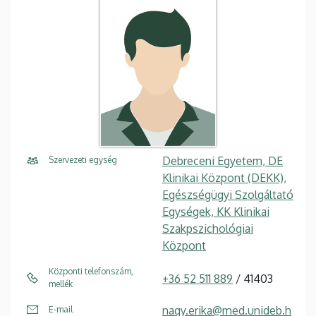
Debreceni Egyetem, DE
Szervezeti egység
Klinikai Központ (DEKK),
Egészségügyi Szolgáltató
Egységek, KK Klinikai
Szakpszichológiai
Központ
Központi telefonszám,
+36 52 511 889
/ 41403
mellék
nagy.erika@med.unideb.h
E-mail