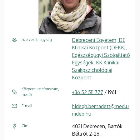
Debreceni Egyetem, DE
Szervezeti egység
Klinikai Központ (DEKK),
Egészségügyi Szolgáltató
Egységek, KK Klinikai
Szakpszichológiai
Központ
Központi telefonszám,
+36 52 511 777
/ 1961
mellék
hidegh.bernadett@med.u
E-mail
nideb.hu
4031 Debrecen, Bartók
Cím
Béla út 2-26.