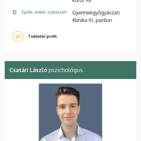
körút 98
Gyermekgyógyászati
Épület, emelet, szobaszám
Klinika III. pavilon
Tudóstér profil
Csatári László
pszichológus