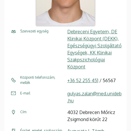
Debreceni Egyetem, DE
Szervezeti egység
Klinikai Központ (DEKK),
Egészségügyi Szolgáltató
Egységek, KK Klinikai
Szakpszichológiai
Központ
Központi telefonszám,
+36 52 255 451
/ 56567
mellék
gulyas.zalan@med.unideb
E-mail
.hu
4032 Debrecen Móricz
Cím
Zsigmond körút 22
Épület, emelet, szobaszám