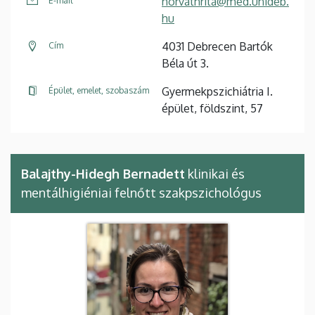
horvathrita@med.unideb.
E-mail
hu
4031 Debrecen Bartók
Cím
Béla út 3.
Gyermekpszichiátria I.
Épület, emelet, szobaszám
épület, földszint, 57
Balajthy-Hidegh Bernadett
klinikai és
mentálhigiéniai felnőtt szakpszichológus