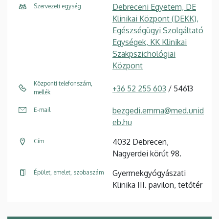
Debreceni Egyetem, DE
Szervezeti egység
Klinikai Központ (DEKK),
Egészségügyi Szolgáltató
Egységek, KK Klinikai
Szakpszichológiai
Központ
Központi telefonszám,
+36 52 255 603
/ 54613
mellék
bezgedi.emma@med.unid
E-mail
eb.hu
4032 Debrecen,
Cím
Nagyerdei körút 98.
Gyermekgyógyászati
Épület, emelet, szobaszám
Klinika III. pavilon, tetőtér