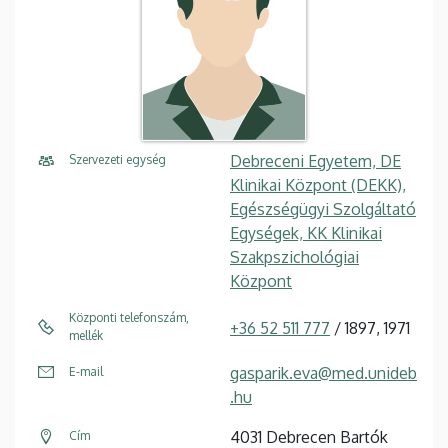
Debreceni Egyetem, DE
Szervezeti egység
Klinikai Központ (DEKK),
Egészségügyi Szolgáltató
Egységek, KK Klinikai
Szakpszichológiai
Központ
Központi telefonszám,
+36 52 511 777
/ 1897, 1971
mellék
gasparik.eva@med.unideb
E-mail
.hu
4031 Debrecen Bartók
Cím