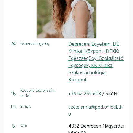
Debreceni Egyetem, DE
Szervezeti egység
Klinikai Központ (DEKK),
Egészségügyi Szolgáltató
Egységek, KK Klinikai
Szakpszichológiai
Központ
Központi telefonszám,
+36 52 255 603
/ 54613
mellék
szele.anna@ped.unideb.h
E-mail
u
4032 Debrecen Nagyerdei
Cím