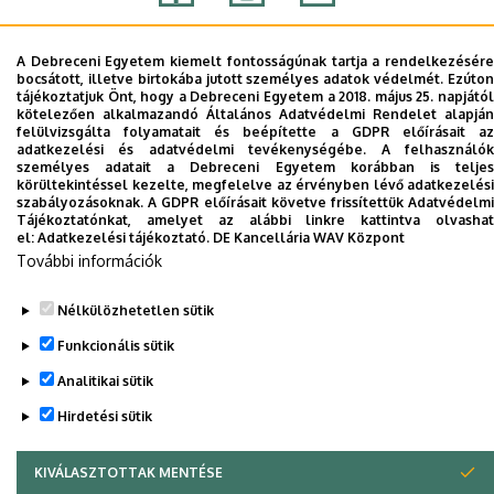
Adatvédelem
Adatvédelem
A Debreceni Egyetem kiemelt fontosságúnak tartja a rendelkezésére
bocsátott, illetve birtokába jutott személyes adatok védelmét. Ezúton
tájékoztatjuk Önt, hogy a Debreceni Egyetem a 2018. május 25. napjától
kötelezően alkalmazandó Általános Adatvédelmi Rendelet alapján
Szerzői jog © 2026 Unideb
felülvizsgálta folyamatait és beépítette a GDPR előírásait az
adatkezelési és adatvédelmi tevékenységébe. A felhasználók
személyes adatait a Debreceni Egyetem korábban is teljes
körültekintéssel kezelte, megfelelve az érvényben lévő adatkezelési
szabályozásoknak. A GDPR előírásait követve frissítettük Adatvédelmi
Tájékoztatónkat, amelyet az alábbi linkre kattintva olvashat
el:
Adatkezelési tájékoztató.
DE Kancellária WAV Központ
További információk
Nélkülözhetetlen sütik
Funkcionális sütik
Analitikai sütik
Hirdetési sütik
KIVÁLASZTOTTAK MENTÉSE
WITHDRAW CONSENT