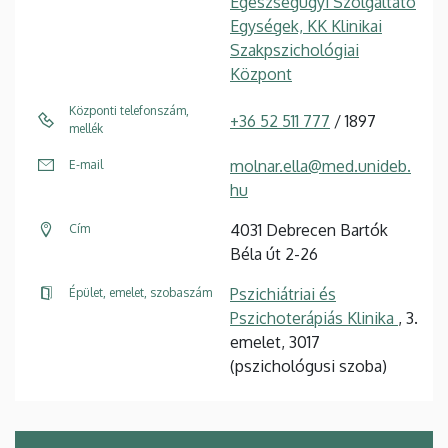
Egészségügyi Szolgáltató
Egységek, KK Klinikai
Szakpszichológiai
Központ
Központi telefonszám,
+36 52 511 777
/ 1897
mellék
molnar.ella@med.unideb.
E-mail
hu
4031 Debrecen Bartók
Cím
Béla út 2-26
Pszichiátriai és
Épület, emelet, szobaszám
Pszichoterápiás Klinika
, 3.
emelet, 3017
(pszichológusi szoba)