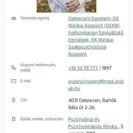
Debreceni Egyetem, DE
Szervezeti egység
Klinikai Központ (DEKK),
Egészségügyi Szolgáltató
Egységek, KK Klinikai
Szakpszichológiai
Központ
Központi telefonszám,
+36 52 511 777
/ 1897
mellék
eszenyi.noemi@med.unid
E-mail
eb.hu
4031 Debrecen, Bartók
Cím
Béla út 2-26.
Pszichiátriai és
Épület, emelet, szobaszám
Pszichoterápiás Klinika
, 3.