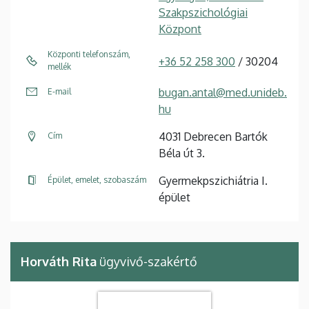
Szakpszichológiai
Központ
Központi telefonszám,
+36 52 258 300
/ 30204
mellék
bugan.antal@med.unideb.
E-mail
hu
4031 Debrecen Bartók
Cím
Béla út 3.
Gyermekpszichiátria I.
Épület, emelet, szobaszám
épület
Horváth Rita
ügyvivő-szakértő