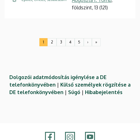
Auguszta I. Tömb
,
földszint, 13 (121)
Oldalszámozás
1
2
3
4
5
›
»
Jelenlegi
Oldal
Oldal
Oldal
Oldal
Következő
Utolsó
oldal
oldal
oldal
Dolgozói adatmódosítás igénylése a DE
telefonkönyvében
|
Külső személyek rögzítése a
DE telefonkönyvében
|
Súgó
|
Hibabejelentés