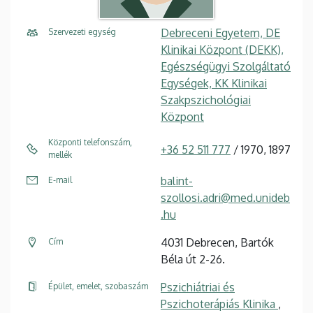
Debreceni Egyetem, DE
Szervezeti egység
Klinikai Központ (DEKK),
Egészségügyi Szolgáltató
Egységek, KK Klinikai
Szakpszichológiai
Központ
Központi telefonszám,
+36 52 511 777
/ 1970, 1897
mellék
balint-
E-mail
szollosi.adri@med.unideb
.hu
4031 Debrecen, Bartók
Cím
Béla út 2-26.
Pszichiátriai és
Épület, emelet, szobaszám
Pszichoterápiás Klinika
,