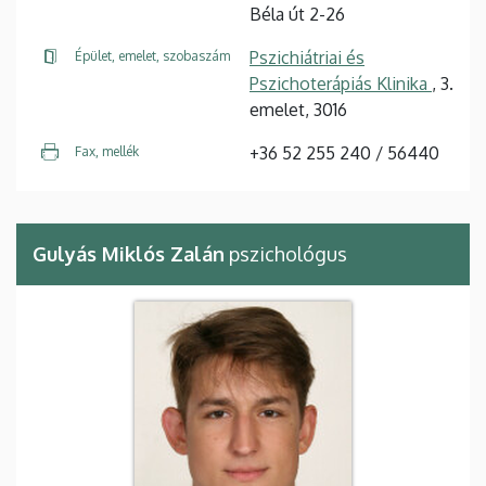
Béla út 2-26
Pszichiátriai és
Épület, emelet, szobaszám
Pszichoterápiás Klinika
, 3.
emelet, 3016
+36 52 255 240 / 56440
Fax, mellék
Gulyás Miklós Zalán
pszichológus