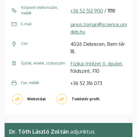
Központi telefonszám,
+36 52 512 900
/ 11118
mellék
janos.toman@science.uni
E-mail
deb.hu
4026 Debrecen, Bem tér
Cím
18.
Fizikai Intézet II. épület
,
Épület, emelet, szobaszám
földszint, F10
+36 52 316 073
Fax, mellék
Weboldal
Tudóstér profil
Dr. Tóth László Zoltán
adjunktus