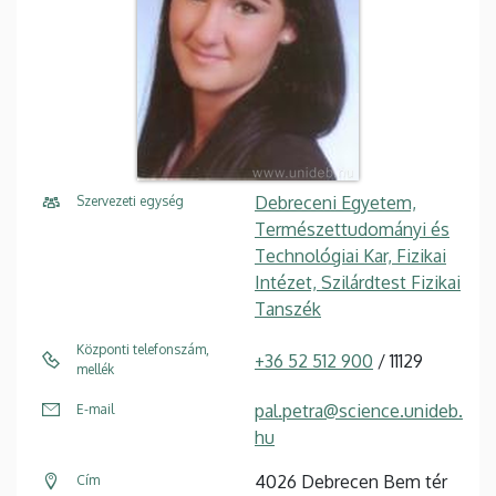
Debreceni Egyetem,
Szervezeti egység
Természettudományi és
Technológiai Kar, Fizikai
Intézet, Szilárdtest Fizikai
Tanszék
Központi telefonszám,
+36 52 512 900
/ 11129
mellék
pal.petra@science.unideb.
E-mail
hu
4026 Debrecen Bem tér
Cím