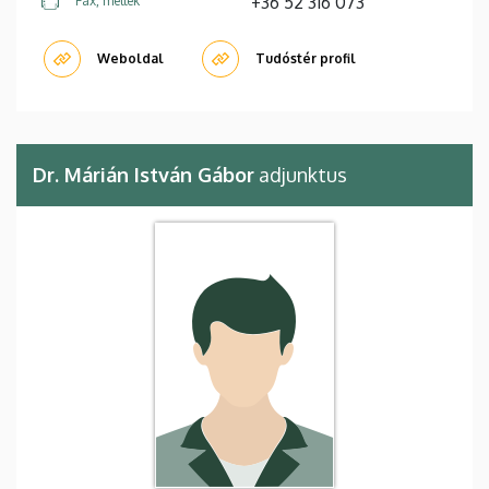
+36 52 316 073
Fax, mellék
Weboldal
Tudóstér profil
Dr. Márián István Gábor
adjunktus