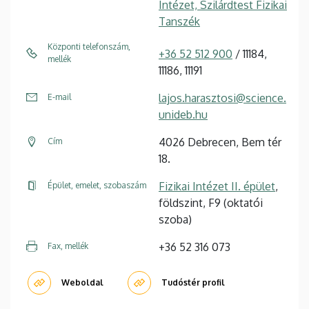
Intézet, Szilárdtest Fizikai
Tanszék
Központi telefonszám,
+36 52 512 900
/ 11184,
mellék
11186, 11191
lajos.harasztosi@science.
E-mail
unideb.hu
4026 Debrecen, Bem tér
Cím
18.
Fizikai Intézet II. épület
,
Épület, emelet, szobaszám
földszint, F9 (oktatói
szoba)
+36 52 316 073
Fax, mellék
Weboldal
Tudóstér profil