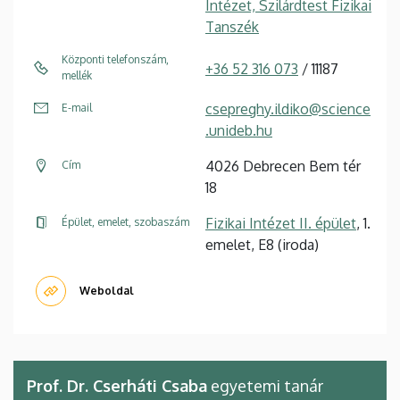
Intézet, Szilárdtest Fizikai
Tanszék
Központi telefonszám,
+36 52 316 073
/ 11187
mellék
csepreghy.ildiko@science
E-mail
.unideb.hu
4026 Debrecen Bem tér
Cím
18
Fizikai Intézet II. épület
, 1.
Épület, emelet, szobaszám
emelet, E8 (iroda)
Weboldal
Prof. Dr. Cserháti Csaba
egyetemi tanár