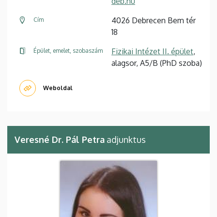
deb.hu
4026 Debrecen Bem tér
Cím
18
Fizikai Intézet II. épület
,
Épület, emelet, szobaszám
alagsor, A5/B (PhD szoba)
Weboldal
Veresné Dr. Pál Petra
adjunktus