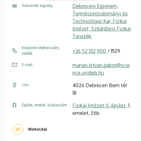
Debreceni Egyetem,
Szervezeti egység
Természettudományi és
Technológiai Kar, Fizikai
Intézet, Szilárdtest Fizikai
Tanszék
Központi telefonszám,
+36 52 512 900
/ 11129
mellék
marian.istvan.gabor@scie
E-mail
nce.unideb.hu
4026 Debrecen Bem tér
Cím
18
Fizikai Intézet II. épület
, 1.
Épület, emelet, szobaszám
emelet, E6b
Weboldal