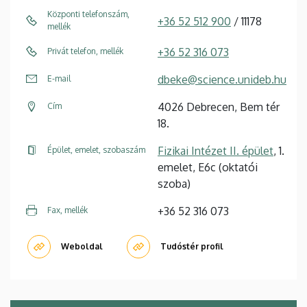
Központi telefonszám,
+36 52 512 900
/ 11178
mellék
+36 52 316 073
Privát telefon, mellék
dbeke@science.unideb.hu
E-mail
4026 Debrecen, Bem tér
Cím
18.
Fizikai Intézet II. épület
, 1.
Épület, emelet, szobaszám
emelet, E6c (oktatói
szoba)
+36 52 316 073
Fax, mellék
Weboldal
Tudóstér profil