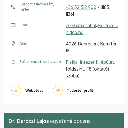
Központi telefonszám,
+36 52 512 900
/ 11185,
mellék
11361
cserhati.csaba@science.u
E-mail
nideb.hu
4026 Debrecen, Bem tér
Cím
18.
Fizikai Intézet II. épület
,
Épület, emelet, szobaszám
földszint, F8 (oktatói
szoba)
Weboldal
Tudóstér profil
Dr. Daróczi Lajos
egyetemi docens