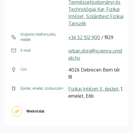
Természettudományi és
Technológiai Kar, Fizikai
Intézet, Szilárdtest Fizikai
Tanszék
Központi telefonszám,
+36 52 512 900
/ 11129
mellék
orban.dora@science.unid
E-mail
eb.hu
4026 Debrecen Bem tér
Cím
18
Fizikai Intézet II. épület
, 1.
Épület, emelet, szobaszám
emelet, E6b
Weboldal