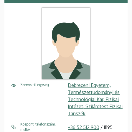
Debreceni Egyetem,
Szervezeti egység
Természettudományi és
Technológiai Kar, Fizikai
Intézet, Szilárdtest Fizikai
Tanszék
Központi telefonszám,
+36 52 512 900
/ 11195
mellék