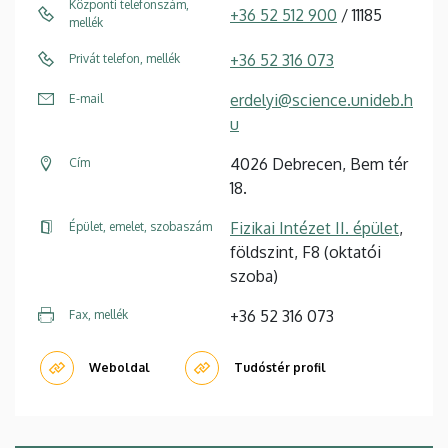
Központi telefonszám,
+36 52 512 900
/ 11185
mellék
+36 52 316 073
Privát telefon, mellék
erdelyi@science.unideb.h
E-mail
u
4026 Debrecen, Bem tér
Cím
18.
Fizikai Intézet II. épület
,
Épület, emelet, szobaszám
földszint, F8 (oktatói
szoba)
+36 52 316 073
Fax, mellék
Weboldal
Tudóstér profil