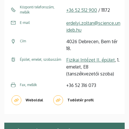
Központi telefonszám,
+36 52 512 900
/ 11172
mellék
erdelyi.zoltan@science.un
E-mail
ideb.hu
4026 Debrecen, Bem tér
Cím
18.
Fizikai Intézet II. épület
, 1.
Épület, emelet, szobaszám
emelet, E8
(tanszékvezetői szoba)
+36 52 316 073
Fax, mellék
Weboldal
Tudóstér profil