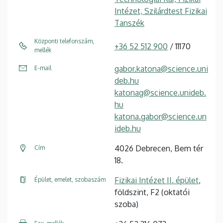
Intézet, Szilárdtest Fizikai
Tanszék
Központi telefonszám,
+36 52 512 900
/ 11170
mellék
gabor.katona@science.uni
E-mail
deb.hu
katonag@science.unideb.
hu
katona.gabor@science.un
ideb.hu
4026 Debrecen, Bem tér
Cím
18.
Fizikai Intézet II. épület
,
Épület, emelet, szobaszám
földszint, F2 (oktatói
szoba)