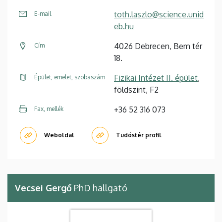
toth.laszlo@science.unid
E-mail
eb.hu
4026 Debrecen, Bem tér
Cím
18.
Fizikai Intézet II. épület
,
Épület, emelet, szobaszám
földszint, F2
+36 52 316 073
Fax, mellék
Weboldal
Tudóstér profil
Vecsei Gergő
PhD hallgató