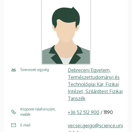
Debreceni Egyetem,
Szervezeti egység
Természettudományi és
Technológiai Kar, Fizikai
Intézet, Szilárdtest Fizikai
Tanszék
Központi telefonszám,
+36 52 512 900
/ 11190
mellék
vecsei.gergo@science.uni
E-mail