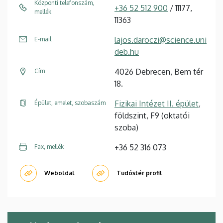
Központi telefonszám,
+36 52 512 900
/ 11177,
mellék
11363
lajos.daroczi@science.uni
E-mail
deb.hu
4026 Debrecen, Bem tér
Cím
18.
Fizikai Intézet II. épület
,
Épület, emelet, szobaszám
földszint, F9 (oktatói
szoba)
+36 52 316 073
Fax, mellék
Weboldal
Tudóstér profil