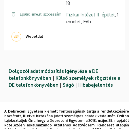
18
Fizikai Intézet II. épület
, 1.
Épület, emelet, szobaszám
emelet, E6b
Weboldal
Dolgozói adatmódosítás igénylése a DE
telefonkönyvében
|
Külső személyek rögzítése a
DE telefonkönyvében
|
Súgó
|
Hibabejelentés
A Debreceni Egyetem kiemelt fontosságúnak tartja a rendelkezésére
bocsátott, illetve birtokába jutott személyes adatok védelmét. Ezúton
tájékoztatjuk Önt, hogy a Debreceni Egyetem a 2018. május 25. napjától
kötelezően alkalmazandó Általános Adatvédelmi Rendelet alapján