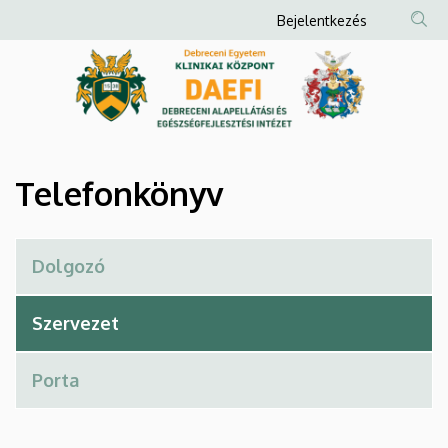
Telefonkönyv
Ugrás
Anonim
Bejelentkezés
a
Felhasználói
|
tartalomra
fiók
Debreceni
menüje
Alapellátási
és
Telefonkönyv
Egészségfejlesztési
Intézet