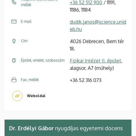
+36 52 512 900
/ 11191,
mellék
11186, 11184
dudik.janos@science.unid
E-mail
eb.hu
4026 Debrecen, Bem tér
Cím
18.
Fizikai Intézet II. épület
,
Épület, emelet, szobaszám
alagsor, A7 (műhely)
+36 52 316 073
Fax, mellék
Weboldal
Dr. Erdélyi Gábor
nyugdíjas egyetemi docens