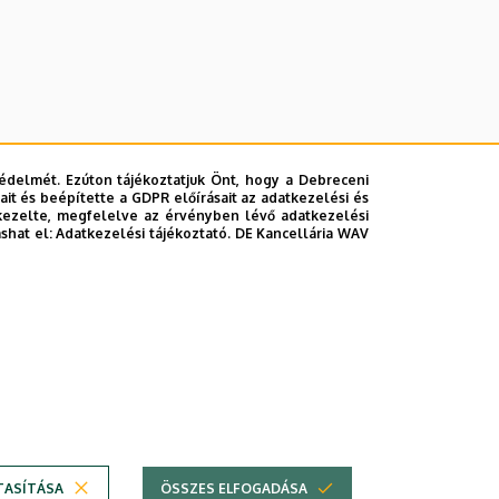
édelmét. Ezúton tájékoztatjuk Önt, hogy a Debreceni
it és beépítette a GDPR előírásait az adatkezelési és
kezelte, megfelelve az érvényben lévő adatkezelési
ashat el:
Adatkezelési tájékoztató.
DE Kancellária WAV
lefonkönyvében
|
Súgó
|
Hibabejelentés
TASÍTÁSA
ÖSSZES ELFOGADÁSA