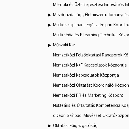
Mérnöki és Üzletfejlesztési Innovációs In
Mezőgazdaság-, Élelmiszertudományi és
Multidiszciplináris Egészségipari Koordin
Multimédia és E-learning Technikai Közp
Műszaki Kar
Nemzetközi Felsőoktatási Rangsorok Kö
Nemzetközi K+F Kapcsolatok Központja
Nemzetközi Kapcsolatok Központja
Nemzetközi Oktatást Koordináló Közpon
Nemzetközi PR és Marketing Központ
Nukleáris és Űrkutatás Kompetencia Kö
oDeon Színpadi Művészet Oktatóközpon
Oktatási Főigazgatóság