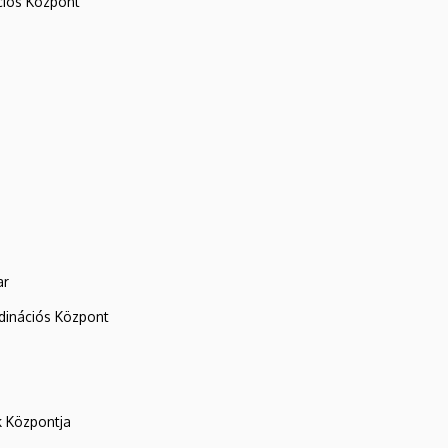
iós Központ
ar
rdinációs Központ
k Központja