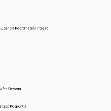
lligencia Koordinációs Intézet
szfer Központ
ltató Központja