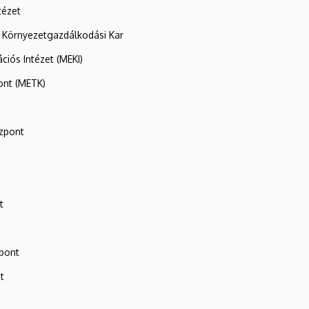
tézet
 Környezetgazdálkodási Kar
ációs Intézet (MEKI)
ont (METK)
zpont
t
zpont
t