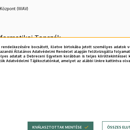
R Központ (WAV)
formatikai Tanszék
 rendelkezésére bocsátott, illetve birtokába jutott személyes adatok v
azandó Általános Adatvédelmi Rendelet alapján felülvizsgálta folyamata
yes adatait a Debreceni Egyetem korábban is teljes körültekintéssel 
tük Adatvédelmi Tájékoztatónkat, amelyet az alábbi linkre kattintva olv
és Környezetgazdálkodási Kar
E telefonkönyvében
|
Külső személyek rögzítése a DE te
KIVÁLASZTOTTAK MENTÉSE
ÖSSZES ELU