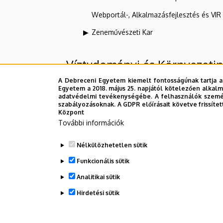
Webportál-, Alkalmazásfejlesztés és VI
Zeneművészeti Kar
Víztudományi és Környezetin
A Debreceni Egyetem kiemelt fontosságúnak tartja a
Egyetem a 2018. május 25. napjától kötelezően alkalm
Felettes szervezeti egységek
adatvédelmi tevékenységébe. A felhasználók személ
szabályozásoknak. A GDPR előírásait követve frissítet
Központ
Debreceni Egyetem
További információk
Mezőgazdaság-, Élelmiszertudományi 
Nélkülözhetetlen sütik
Víz- és Környezetgazdálkodási Intézet
Funkcionális sütik
Analitikai sütik
Dolgozói adatmódosítás igénylése a D
Hirdetési sütik
WITHDRAW CONSENT