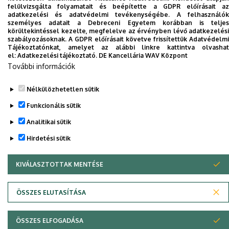
felülvizsgálta folyamatait és beépítette a GDPR előírásait az
adatkezelési és adatvédelmi tevékenységébe. A felhasználók
Nincs találat.
személyes adatait a Debreceni Egyetem korábban is teljes
körültekintéssel kezelte, megfelelve az érvényben lévő adatkezelési
szabályozásoknak. A GDPR előírásait követve frissítettük Adatvédelmi
Tájékoztatónkat, amelyet az alábbi linkre kattintva olvashat
Dolgozói adatmódosítás igénylése a DE
el:
Adatkezelési tájékoztató.
DE Kancellária WAV Központ
telefonkönyvében
|
Külső személyek rögzítése a
További információk
DE telefonkönyvében
|
Súgó
|
Hibabejelentés
Nélkülözhetetlen sütik
Funkcionális sütik
Analitikai sütik
Hirdetési sütik
KIVÁLASZTOTTAK MENTÉSE
WITHDRAW CONSENT
Adatvédelem
Adatvédelem
ÖSSZES ELUTASÍTÁSA
Szerzői jog © 2026 Unideb
ÖSSZES ELFOGADÁSA