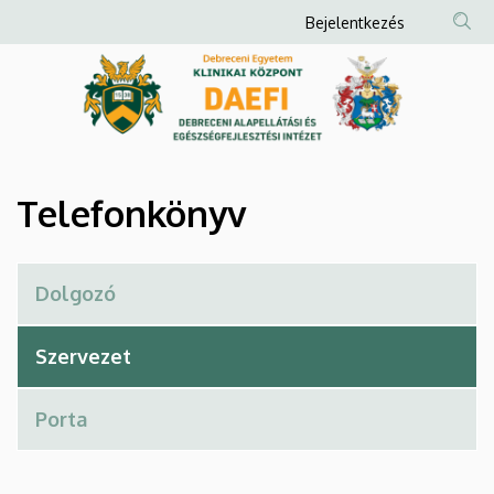
Telefonkönyv
Ugrás
Anonim
Bejelentkezés
a
Felhasználói
|
tartalomra
fiók
Debreceni
menüje
Alapellátási
és
Telefonkönyv
Egészségfejlesztési
Intézet