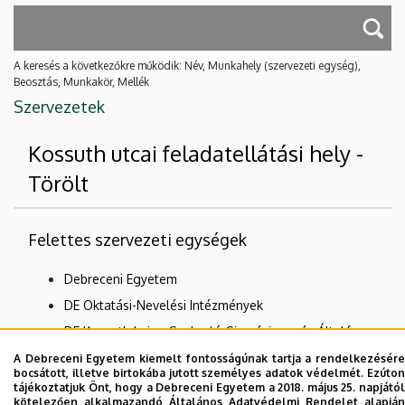
A keresés a következőkre működik: Név, Munkahely (szervezeti egység),
Beosztás, Munkakör, Mellék
Szervezetek
Kossuth utcai feladatellátási hely -
Törölt
Felettes szervezeti egységek
Debreceni Egyetem
DE Oktatási-Nevelési Intézmények
DE Kossuth Lajos Gyakorló Gimnáziuma és Általános
Iskolája
A Debreceni Egyetem kiemelt fontosságúnak tartja a rendelkezésére
bocsátott, illetve birtokába jutott személyes adatok védelmét. Ezúton
Törölt-DE Kossuth Lajos Gyakorló Gimnáziuma és
tájékoztatjuk Önt, hogy a Debreceni Egyetem a 2018. május 25. napjától
Általános Iskolája
kötelezően alkalmazandó Általános Adatvédelmi Rendelet alapján