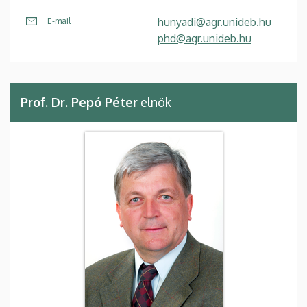
hunyadi@agr.unideb.hu
E-mail
phd@agr.unideb.hu
Prof. Dr. Pepó Péter
elnök