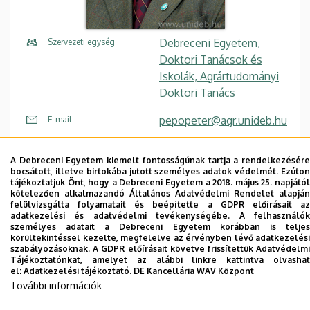
Debreceni Egyetem,
Szervezeti egység
Doktori Tanácsok és
Iskolák, Agrártudományi
Doktori Tanács
pepopeter@agr.unideb.hu
E-mail
Tudóstér profil
A Debreceni Egyetem kiemelt fontosságúnak tartja a rendelkezésére
bocsátott, illetve birtokába jutott személyes adatok védelmét. Ezúton
tájékoztatjuk Önt, hogy a Debreceni Egyetem a 2018. május 25. napjától
kötelezően alkalmazandó Általános Adatvédelmi Rendelet alapján
felülvizsgálta folyamatait és beépítette a GDPR előírásait az
adatkezelési és adatvédelmi tevékenységébe. A felhasználók
személyes adatait a Debreceni Egyetem korábban is teljes
körültekintéssel kezelte, megfelelve az érvényben lévő adatkezelési
Dolgozói adatmódosítás igénylése a DE
szabályozásoknak. A GDPR előírásait követve frissítettük Adatvédelmi
telefonkönyvében
|
Külső személyek rögzítése a
Tájékoztatónkat, amelyet az alábbi linkre kattintva olvashat
el:
Adatkezelési tájékoztató.
DE Kancellária WAV Központ
DE telefonkönyvében
|
Súgó
|
Hibabejelentés
További információk