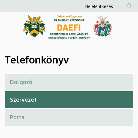
Telefonkönyv
Ugrás
Anonim
Bejelentkezés
a
Felhasználói
|
tartalomra
fiók
Debreceni
menüje
Alapellátási
és
Telefonkönyv
Egészségfejlesztési
Intézet