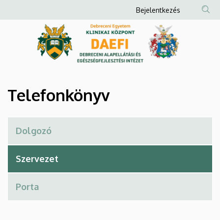
Telefonkönyv
Ugrás
Anonim
Bejelentkezés
a
Felhasználói
|
tartalomra
fiók
Debreceni
menüje
Alapellátási
és
Telefonkönyv
Egészségfejlesztési
Intézet