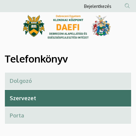
Telefonkönyv
Ugrás
Anonim
Bejelentkezés
a
Felhasználói
|
tartalomra
fiók
Debreceni
menüje
Alapellátási
és
Telefonkönyv
Egészségfejlesztési
Intézet