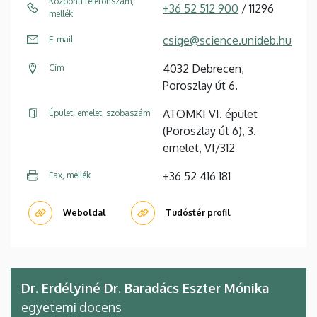
Központi telefonszám,
+36 52 512 900
/ 11296
mellék
csige@science.unideb.hu
E-mail
4032 Debrecen,
Cím
Poroszlay út 6.
ATOMKI VI. épület
Épület, emelet, szobaszám
(Poroszlay út 6), 3.
emelet, VI/312
+36 52 416 181
Fax, mellék
Weboldal
Tudóstér profil
Dr. Erdélyiné Dr. Baradács Eszter Mónika
egyetemi docens