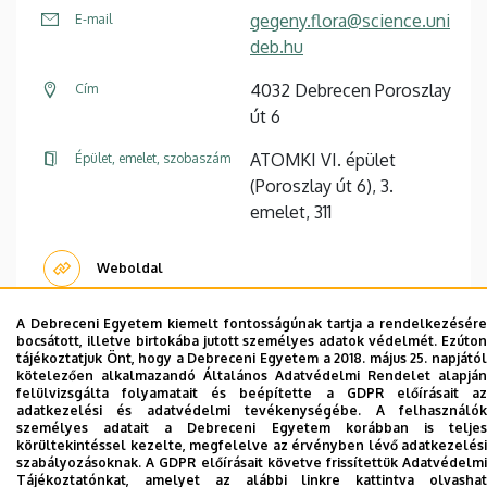
gegeny.flora@science.uni
E-mail
deb.hu
4032 Debrecen Poroszlay
Cím
út 6
ATOMKI VI. épület
Épület, emelet, szobaszám
(Poroszlay út 6), 3.
emelet, 311
Weboldal
A Debreceni Egyetem kiemelt fontosságúnak tartja a rendelkezésére
bocsátott, illetve birtokába jutott személyes adatok védelmét. Ezúton
tájékoztatjuk Önt, hogy a Debreceni Egyetem a 2018. május 25. napjától
kötelezően alkalmazandó Általános Adatvédelmi Rendelet alapján
felülvizsgálta folyamatait és beépítette a GDPR előírásait az
Dolgozói adatmódosítás igénylése a DE
adatkezelési és adatvédelmi tevékenységébe. A felhasználók
telefonkönyvében
|
Külső személyek rögzítése a
személyes adatait a Debreceni Egyetem korábban is teljes
körültekintéssel kezelte, megfelelve az érvényben lévő adatkezelési
DE telefonkönyvében
|
Súgó
|
Hibabejelentés
szabályozásoknak. A GDPR előírásait követve frissítettük Adatvédelmi
Tájékoztatónkat, amelyet az alábbi linkre kattintva olvashat