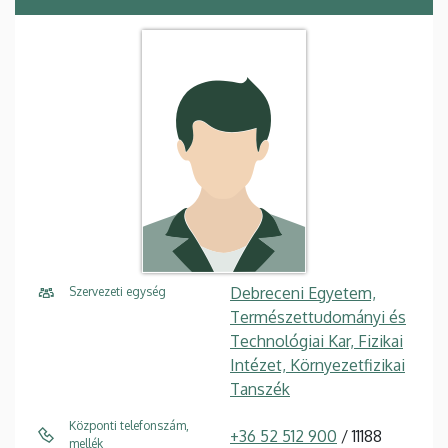
Debreceni Egyetem,
Szervezeti egység
Természettudományi és
Technológiai Kar, Fizikai
Intézet, Környezetfizikai
Tanszék
Központi telefonszám,
+36 52 512 900
/ 11188
mellék