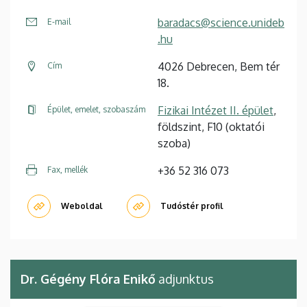
baradacs@science.unideb
E-mail
.hu
4026 Debrecen, Bem tér
Cím
18.
Fizikai Intézet II. épület
,
Épület, emelet, szobaszám
földszint, F10 (oktatói
szoba)
+36 52 316 073
Fax, mellék
Weboldal
Tudóstér profil
Dr. Gégény Flóra Enikő
adjunktus