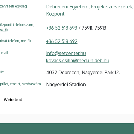
Debreceni Egyetem, Projektszervezetek, 
zervezeti egység
Központ
özponti telefonszám,
+36 52 518 693
/ 75911, 75913
ellék
+36 52 518 692
rivát telefon, mellék
info@setcenter.hu
-mail
kovacs.csilla@med.unideb.hu
4032 Debrecen, Nagyerdei Park 12.
ím
Nagyerdei Stadion
pület, emelet, szobaszám
Weboldal