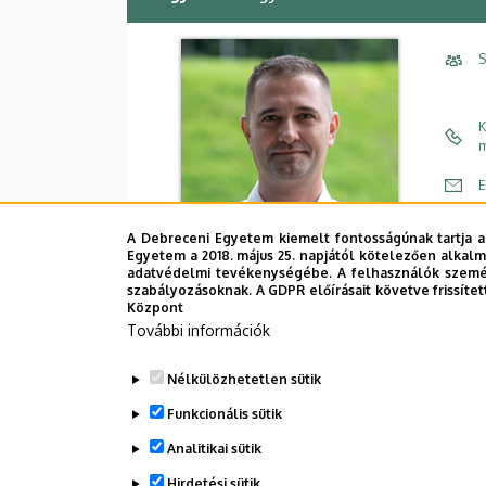
S
K
m
E
C
A Debreceni Egyetem kiemelt fontosságúnak tartja a
Egyetem a 2018. május 25. napjától kötelezően alkalm
É
adatvédelmi tevékenységébe. A felhasználók személ
szabályozásoknak. A GDPR előírásait követve frissítet
Központ
További információk
Nélkülözhetetlen sütik
Funkcionális sütik
Analitikai sütik
Dolgozói adatmódosítás igénylése a D
Hirdetési sütik