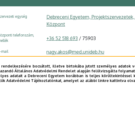
Debreceni Egyetem, Projektszervezetek, 
zervezeti egység
Központ
özponti telefonszám,
+36 52 518 693
/ 75903
ellék
nagy.akos@med.unideb.hu
-mail
4032 Debrecen, Nagyerdei Park 12.
ím
 rendelkezésére bocsátott, illetve birtokába jutott személyes adatok v
azandó Általános Adatvédelmi Rendelet alapján felülvizsgálta folyamata
Nagyerdei Stadion, földszint (iroda)
pület, emelet, szobaszám
yes adatait a Debreceni Egyetem korábban is teljes körültekintéssel 
tük Adatvédelmi Tájékoztatónkat, amelyet az alábbi linkre kattintva olv
Weboldal
E telefonkönyvében
|
Külső személyek rögzítése a DE te