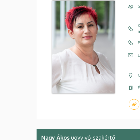
S
K
m
P
E
C
É
Nagy Ákos
ügyvivő-szakértő