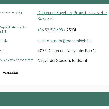
Debreceni Egyetem, Projektszervezetek, 
zervezeti egység
Központ
özponti telefonszám,
+36 52 518 693
/ 75931
ellék
szanto.sandor@med.unideb.hu
-mail
4032 Debrecen, Nagyerdei Park 12.
ím
Nagyerdei Stadion, földszint
pület, emelet, szobaszám
Weboldal