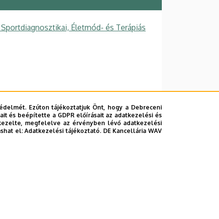
Sportdiagnosztikai, Életmód- és Terápiás
édelmét. Ezúton tájékoztatjuk Önt, hogy a Debreceni
it és beépítette a GDPR előírásait az adatkezelési és
kezelte, megfelelve az érvényben lévő adatkezelési
ashat el:
Adatkezelési tájékoztató.
DE Kancellária WAV
lefonkönyvében
|
Súgó
|
Hibabejelentés