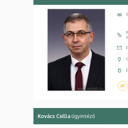
S
K
m
E
C
É
Kovács Csilla
ügyintéző