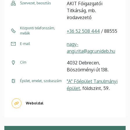
AKIT Főigazgatói
Szervezet, beosztás
Titkárság, mb.
irodavezető
Központi telefonszám,
+36 52 508 444
/ 88555
mellék
nagy-
E-mail
angi.rita@agr.unideb.hu
4032 Debrecen,
Cím
Böszörményi út 138.
"A" Főépület Tanulmányi
Épület, emelet, szobaszám
épület
, földszint, 59.
Weboldal