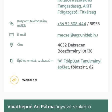
Kutatóintézetek és
Tangazdaság, AKIT
Főigazgatói Titkárság
Központi telefonszám,
+36 52 508 444
/ 88158
mellék
mecsei@agr.unideb.hu
E-mail
4032 Debrecen
Cím
Böszörményi út 138
"A" Főépület Tanulmányi
Épület, emelet, szobaszám
épület
, földszint, 62
Weboldal
Vixathepné Ari Pálma
ügyvivő-szakértő