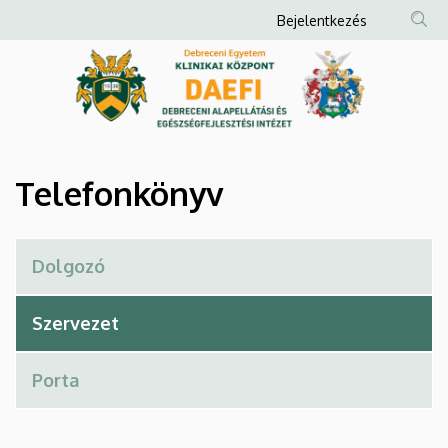
Telefonkönyv
Ugrás
Anonim
Bejelentkezés
a
Felhasználói
|
tartalomra
fiók
Debreceni
menüje
Alapellátási
és
Telefonkönyv
Egészségfejlesztési
Intézet