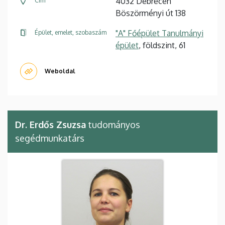
4032 Debrecen
Cím
Böszörményi út 138
"A" Főépület Tanulmányi
Épület, emelet, szobaszám
épület
, földszint, 61
Weboldal
Dr. Erdős Zsuzsa
tudományos
segédmunkatárs