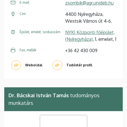
zsombik@agr.unideb.hu
E-mail
4400 Nyíregyháza,
Cím
Westsik Vilmos út 4-6.
NYKI Központi főépület,
Épület, emelet, szobaszám
(Nyíregyháza)
, 1. emelet, 1
+36 42 430 009
Fax, mellék
Weboldal
Tudóstér profil
Dr. Bácskai István Tamás
tudományos
munkatárs