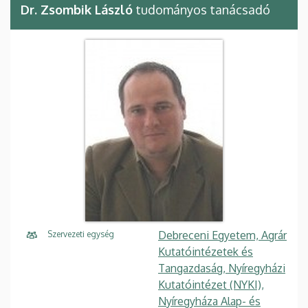
Dr. Zsombik László
tudományos tanácsadó
Debreceni Egyetem, Agrár
Szervezeti egység
Kutatóintézetek és
Tangazdaság, Nyíregyházi
Kutatóintézet (NYKI),
Nyíregyháza Alap- és