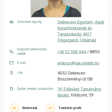
Debreceni Egyetem, Agrár
Szervezeti egység
Kutatóintézetek és
Tangazdaság, AKIT
Főigazgatói Titkárság
Központi telefonszám,
+36 52 508 444
/ 88155
mellék
erdoszs@agr.unideb.hu
E-mail
4032 Debrecen
Cím
Böszörményi út 138
"A" Főépület Tanulmányi
Épület, emelet, szobaszám
épület
, földszint, 59
Weboldal
Tudóstér profil