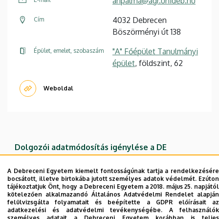
aripalma@agr.unideb.hu
4032 Debrecen
Cím
Böszörményi út 138
"A" Főépület Tanulmányi
Épület, emelet, szobaszám
épület
, földszint, 62
Weboldal
Dolgozói adatmódosítás igénylése a DE
telefonkönyvében
|
Külső személyek rögzítése a
DE telefonkönyvében
|
Súgó
|
Hibabejelentés
A Debreceni Egyetem kiemelt fontosságúnak tartja a rendelkezésére
bocsátott, illetve birtokába jutott személyes adatok védelmét. Ezúton
tájékoztatjuk Önt, hogy a Debreceni Egyetem a 2018. május 25. napjától
kötelezően alkalmazandó Általános Adatvédelmi Rendelet alapján
felülvizsgálta folyamatait és beépítette a GDPR előírásait az
adatkezelési és adatvédelmi tevékenységébe. A felhasználók
személyes adatait a Debreceni Egyetem korábban is teljes