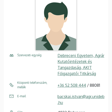
Debreceni Egyetem, Agrár
Szervezeti egység
Kutatóintézetek és
Tangazdaság, AKIT
Főigazgatói Titkárság
Központi telefonszám,
+36 52 508 444
/ 88081
mellék
bacskai.istvan@agr.unideb
E-mail
.hu