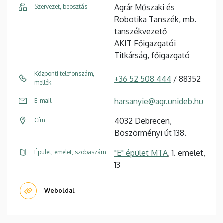
Agrár Műszaki és
Szervezet, beosztás
Robotika Tanszék, mb.
tanszékvezető
AKIT Főigazgatói
Titkárság, főigazgató
Központi telefonszám,
+36 52 508 444
/ 88352
mellék
harsanyie@agr.unideb.hu
E-mail
4032 Debrecen,
Cím
Böszörményi út 138.
"E" épület MTA
, 1. emelet,
Épület, emelet, szobaszám
13
Weboldal