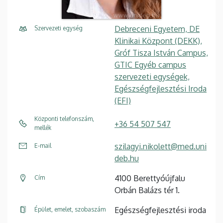
Debreceni Egyetem, DE
Szervezeti egység
Klinikai Központ (DEKK),
Gróf Tisza István Campus,
GTIC Egyéb campus
szervezeti egységek,
Egészségfejlesztési Iroda
(EFI)
Központi telefonszám,
+36 54 507 547
mellék
szilagyi.nikolett@med.uni
E-mail
deb.hu
4100 Berettyóújfalu
Cím
Orbán Balázs tér 1.
Egészségfejlesztési iroda
Épület, emelet, szobaszám