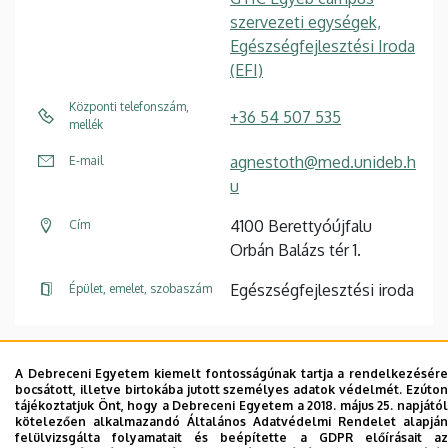
szervezeti egységek,
Egészségfejlesztési Iroda
(EFI)
Központi telefonszám,
+36 54 507 535
mellék
agnestoth@med.unideb.h
E-mail
u
4100 Berettyóújfalu
Cím
Orbán Balázs tér 1.
Egészségfejlesztési iroda
Épület, emelet, szobaszám
A Debreceni Egyetem kiemelt fontosságúnak tartja a rendelkezésére
bocsátott, illetve birtokába jutott személyes adatok védelmét. Ezúton
Dolgozói adatmódosítás igénylése a DE
tájékoztatjuk Önt, hogy a Debreceni Egyetem a 2018. május 25. napjától
telefonkönyvében
|
Külső személyek rögzítése a
kötelezően alkalmazandó Általános Adatvédelmi Rendelet alapján
felülvizsgálta folyamatait és beépítette a GDPR előírásait az
DE telefonkönyvében
|
Súgó
|
Hibabejelentés