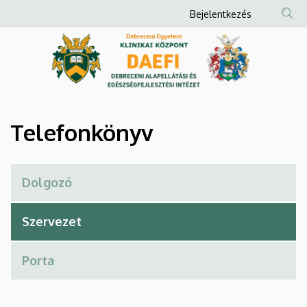
Telefonkönyv
Ugrás
Anonim
Bejelentkezés
a
Felhasználói
|
tartalomra
fiók
Debreceni
menüje
Alapellátási
és
Telefonkönyv
Egészségfejlesztési
Intézet