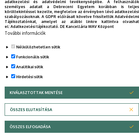
adatkezelési és adatvédelmi tevékenységébe. A felhasználók
személyes adatait a Debreceni Egyetem korábban is teljes
körültekintéssel kezelte, megfelelve az érvényben lévő adatkezelési
szabályozásoknak. A GDPR előírásait követve frissítettük Adatvédelmi
Tájékoztatónkat, amelyet az alábbi linkre kattintva olvashat
el:
Adatkezelési tájékoztató.
DE Kancellária WAV Központ
További információk
Nélkülözhetetlen sütik
Funkcionális sütik
Adatvédelem
Adatvédelem
Analitikai sütik
Hirdetési sütik
Szerzői jog © 2026 Unideb
KIVÁLASZTOTTAK MENTÉSE
WITHDRAW CONSENT
ÖSSZES ELUTASÍTÁSA
ÖSSZES ELFOGADÁSA