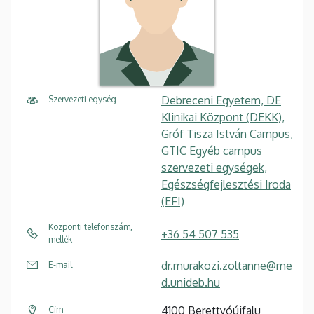
Debreceni Egyetem, DE
Szervezeti egység
Klinikai Központ (DEKK),
Gróf Tisza István Campus,
GTIC Egyéb campus
szervezeti egységek,
Egészségfejlesztési Iroda
(EFI)
Központi telefonszám,
+36 54 507 535
mellék
dr.murakozi.zoltanne@me
E-mail
d.unideb.hu
4100 Berettyóújfalu
Cím