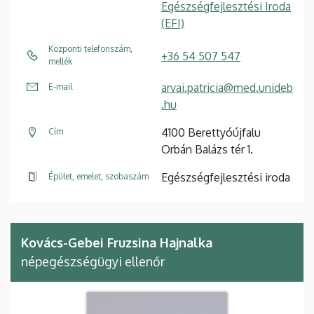
Egészségfejlesztési Iroda
(EFI)
Központi telefonszám,
+36 54 507 547
mellék
arvai.patricia@med.unideb
E-mail
.hu
4100 Berettyóújfalu
Cím
Orbán Balázs tér 1.
Egészségfejlesztési iroda
Épület, emelet, szobaszám
Kovács-Gebei Fruzsina Hajnalka
népegészségügyi ellenőr