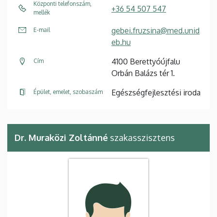
Központi telefonszám,
+36 54 507 547
mellék
gebei.fruzsina@med.unid
E-mail
eb.hu
4100 Berettyóújfalu
Cím
Orbán Balázs tér 1.
Egészségfejlesztési iroda
Épület, emelet, szobaszám
Dr. Muraközi Zoltánné
szakasszisztens