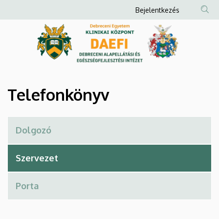
Telefonkönyv
Ugrás
Anonim
Bejelentkezés
a
Felhasználói
|
tartalomra
fiók
Debreceni
menüje
Alapellátási
és
Telefonkönyv
Egészségfejlesztési
Intézet