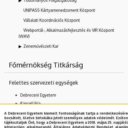
Tudományos Főigazgatóság
UNIPASS Kártyamenedzsment Központ
Vállalati Koordinációs Központ
Webportál-, Alkalmazásfejlesztés és VIR Központ
(WAV)
Zeneművészeti Kar
Főmérnökség Titkárság
Felettes szervezeti egységek
Debreceni Egyetem
Kancellária
Főmérnökség
A Debreceni Egyetem kiemelt fontosságúnak tartja a rendelkezésére
bocsátott, illetve birtokába jutott személyes adatok védelmét. Ezúton
tájékoztatjuk Önt, hogy a Debreceni Egyetem a 2018. május 25. napjától
kötelezően alkalmazandó Általános Adatvédelmi Rendelet alapján