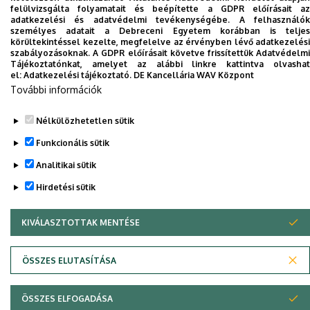
felülvizsgálta folyamatait és beépítette a GDPR előírásait az
Dolgozói adatmódosítás igénylése a DE
adatkezelési és adatvédelmi tevékenységébe. A felhasználók
telefonkönyvében
|
Külső személyek rögzítése a
személyes adatait a Debreceni Egyetem korábban is teljes
körültekintéssel kezelte, megfelelve az érvényben lévő adatkezelési
DE telefonkönyvében
|
Súgó
|
Hibabejelentés
szabályozásoknak. A GDPR előírásait követve frissítettük Adatvédelmi
Tájékoztatónkat, amelyet az alábbi linkre kattintva olvashat
el:
Adatkezelési tájékoztató.
DE Kancellária WAV Központ
További információk
Nélkülözhetetlen sütik
Funkcionális sütik
Analitikai sütik
Hirdetési sütik
Adatvédelem
Adatvédelem
KIVÁLASZTOTTAK MENTÉSE
WITHDRAW CONSENT
Szerzői jog © 2026 Unideb
ÖSSZES ELUTASÍTÁSA
ÖSSZES ELFOGADÁSA