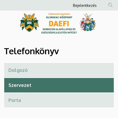
Telefonkönyv
Ugrás
Anonim
Bejelentkezés
a
Felhasználói
|
tartalomra
fiók
Debreceni
menüje
Alapellátási
és
Telefonkönyv
Egészségfejlesztési
Intézet