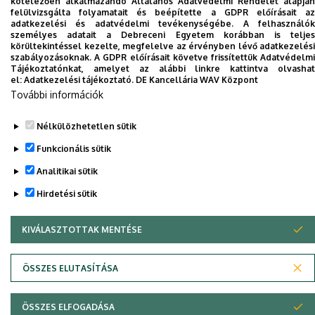
kötelezően alkalmazandó Általános Adatvédelmi Rendelet alapján
Dolgozói adatmódosítás igénylése a DE
felülvizsgálta folyamatait és beépítette a GDPR előírásait az
adatkezelési és adatvédelmi tevékenységébe. A felhasználók
telefonkönyvében
|
Külső személyek rögzítése a
személyes adatait a Debreceni Egyetem korábban is teljes
DE telefonkönyvében
|
Súgó
|
Hibabejelentés
körültekintéssel kezelte, megfelelve az érvényben lévő adatkezelési
szabályozásoknak. A GDPR előírásait követve frissítettük Adatvédelmi
Tájékoztatónkat, amelyet az alábbi linkre kattintva olvashat
el:
Adatkezelési tájékoztató.
DE Kancellária WAV Központ
További információk
Nélkülözhetetlen sütik
Funkcionális sütik
Analitikai sütik
Adatvédelem
Adatvédelem
Hirdetési sütik
KIVÁLASZTOTTAK MENTÉSE
WITHDRAW CONSENT
Szerzői jog © 2026 Unideb
ÖSSZES ELUTASÍTÁSA
ÖSSZES ELFOGADÁSA