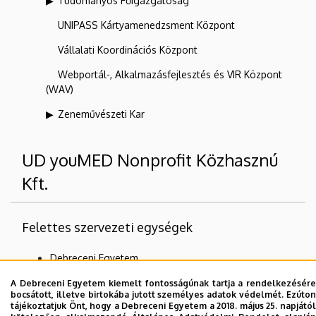
Tudományos Főigazgatóság
UNIPASS Kártyamenedzsment Központ
Vállalati Koordinációs Központ
Webportál-, Alkalmazásfejlesztés és VIR Központ
(WAV)
Zeneművészeti Kar
UD youMED Nonprofit Közhasznú
Kft.
Felettes szervezeti egységek
Debreceni Egyetem
Külső egységek
A Debreceni Egyetem kiemelt fontosságúnak tartja a rendelkezésére
bocsátott, illetve birtokába jutott személyes adatok védelmét. Ezúton
tájékoztatjuk Önt, hogy a Debreceni Egyetem a 2018. május 25. napjától