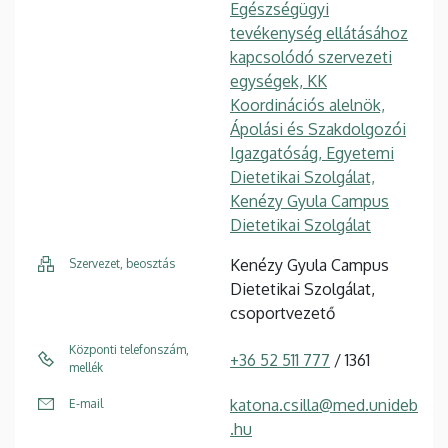
Egészségügyi
tevékenység ellátásához
kapcsolódó szervezeti
egységek, KK
Koordinációs alelnök,
Ápolási és Szakdolgozói
Igazgatóság, Egyetemi
Dietetikai Szolgálat,
Kenézy Gyula Campus
Dietetikai Szolgálat
Kenézy Gyula Campus
Szervezet, beosztás
Dietetikai Szolgálat,
csoportvezető
Központi telefonszám,
+36 52 511 777
/ 1361
mellék
katona.csilla@med.unideb
E-mail
.hu