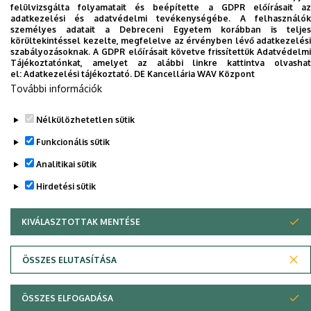
felülvizsgálta folyamatait és beépítette a GDPR előírásait az
adatkezelési és adatvédelmi tevékenységébe. A felhasználók
személyes adatait a Debreceni Egyetem korábban is teljes
körültekintéssel kezelte, megfelelve az érvényben lévő adatkezelési
szabályozásoknak. A GDPR előírásait követve frissítettük Adatvédelmi
Tájékoztatónkat, amelyet az alábbi linkre kattintva olvashat
el:
Adatkezelési tájékoztató.
DE Kancellária WAV Központ
További információk
Adatvédelem
Adatvédelem
Nélkülözhetetlen sütik
Szerzői jog © 2026 Unideb
Funkcionális sütik
Analitikai sütik
Hirdetési sütik
KIVÁLASZTOTTAK MENTÉSE
WITHDRAW CONSENT
ÖSSZES ELUTASÍTÁSA
ÖSSZES ELFOGADÁSA