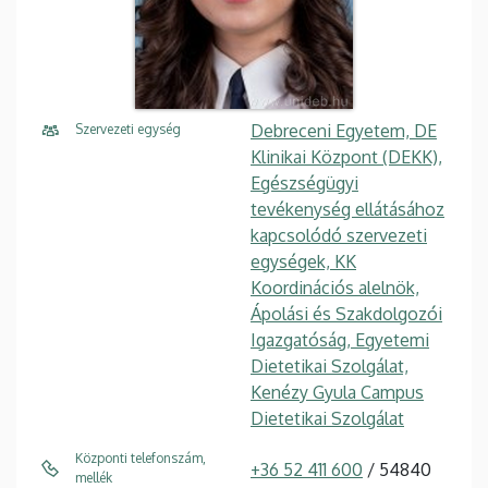
Debreceni Egyetem, DE
Szervezeti egység
Klinikai Központ (DEKK),
Egészségügyi
tevékenység ellátásához
kapcsolódó szervezeti
egységek, KK
Koordinációs alelnök,
Ápolási és Szakdolgozói
Igazgatóság, Egyetemi
Dietetikai Szolgálat,
Kenézy Gyula Campus
Dietetikai Szolgálat
Központi telefonszám,
+36 52 411 600
/ 54840
mellék