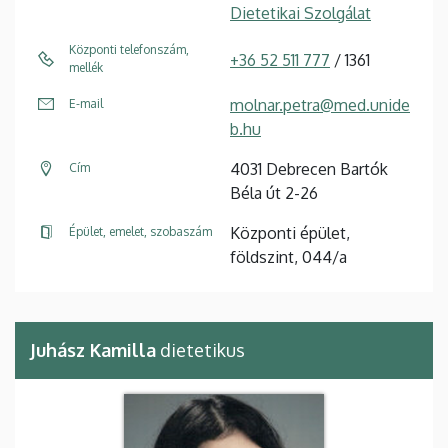
Dietetikai Szolgálat
Központi telefonszám,
+36 52 511 777
/ 1361
mellék
molnar.petra@med.unide
E-mail
b.hu
4031 Debrecen Bartók
Cím
Béla út 2-26
Központi épület,
Épület, emelet, szobaszám
földszint, 044/a
Juhász Kamilla
dietetikus