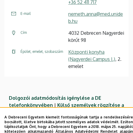
+36 52 411 717
nemeth.anna@med.unide
E-mail
b.hu
4032 Debrecen Nagyerdei
Cím
körút 98
Központi konyha
Épület, emelet, szobaszám
(Nagyerdei Campus I.)
, 2.
emelet
Dolgozói adatmódosítás igénylése a DE
telefonkönyvében
|
Külső személyek rögzítése a
DE telefonkönyvében
|
Súgó
|
Hibabejelentés
A Debreceni Egyetem kiemelt fontosságúnak tartja a rendelkezésére
bocsátott, illetve birtokába jutott személyes adatok védelmét. Ezúton
tájékoztatjuk Önt, hogy a Debreceni Egyetem a 2018. május 25. napjától
kötelezően alkalmazandó Általános Adatvédelmi Rendelet alapján