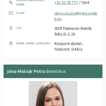
Központi telefonszám,
+36 52 511 777
/ 1264
mellék
decsi.zsuzsa@med.unide
E-mail
b.hu
4031 Debrecen Bartók
Cím
Béla út 2-26
Központi épület,
Épület, emelet, szobaszám
földszint, 044/a
Jóna-Molnár Petra
dietetikus