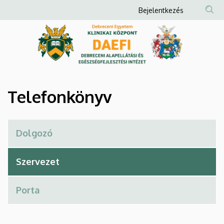
Telefonkönyv
Ugrás
Anonim
Bejelentkezés
a
Felhasználói
|
tartalomra
fiók
Debreceni
menüje
Alapellátási
és
Telefonkönyv
Egészségfejlesztési
Intézet