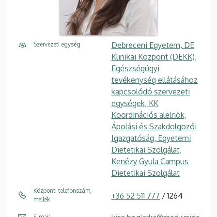
Debreceni Egyetem, DE
Szervezeti egység
Klinikai Központ (DEKK),
Egészségügyi
tevékenység ellátásához
kapcsolódó szervezeti
egységek, KK
Koordinációs alelnök,
Ápolási és Szakdolgozói
Igazgatóság, Egyetemi
Dietetikai Szolgálat,
Kenézy Gyula Campus
Dietetikai Szolgálat
Központi telefonszám,
+36 52 511 777
/ 1264
mellék
E-mail