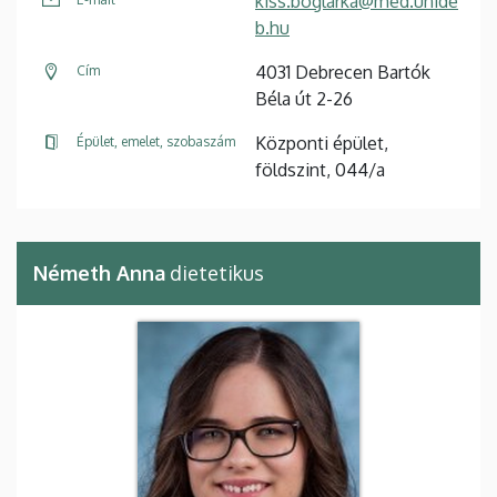
kiss.boglarka@med.unide
b.hu
4031 Debrecen Bartók
Cím
Béla út 2-26
Központi épület,
Épület, emelet, szobaszám
földszint, 044/a
Németh Anna
dietetikus