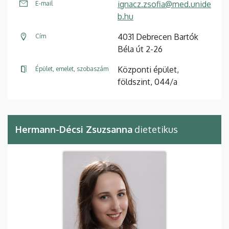
ignacz.zsofia@med.unide
E-mail
b.hu
4031 Debrecen Bartók
Cím
Béla út 2-26
Központi épület,
Épület, emelet, szobaszám
földszint, 044/a
Hermann-Décsi Zsuzsanna
dietetikus