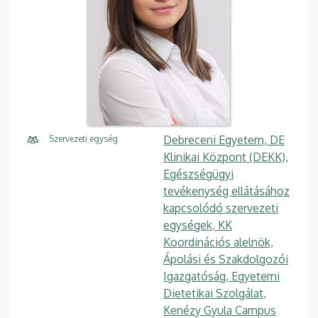
Debreceni Egyetem, DE
Szervezeti egység
Klinikai Központ (DEKK),
Egészségügyi
tevékenység ellátásához
kapcsolódó szervezeti
egységek, KK
Koordinációs alelnök,
Ápolási és Szakdolgozói
Igazgatóság, Egyetemi
Dietetikai Szolgálat,
Kenézy Gyula Campus