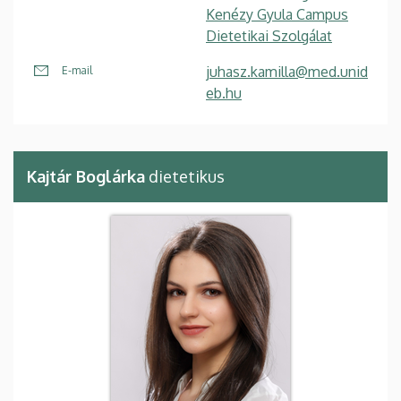
Kenézy Gyula Campus
Dietetikai Szolgálat
juhasz.kamilla@med.unid
E-mail
eb.hu
Kajtár Boglárka
dietetikus