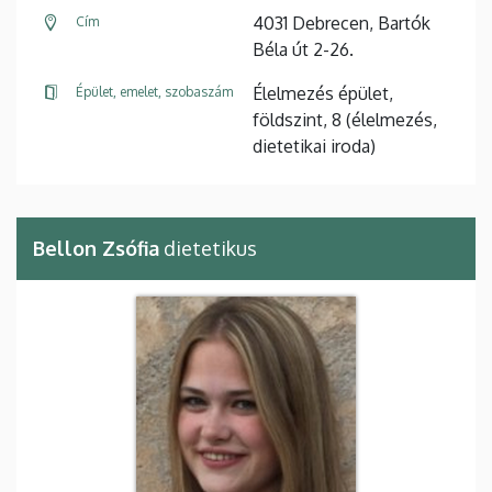
4031 Debrecen, Bartók
Cím
Béla út 2-26.
Élelmezés épület,
Épület, emelet, szobaszám
földszint, 8 (élelmezés,
dietetikai iroda)
Bellon Zsófia
dietetikus