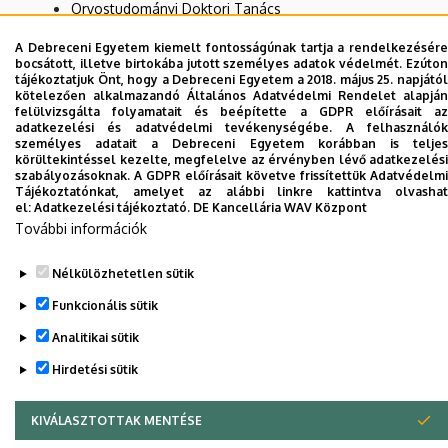
Orvostudományi Doktori Tanács
Orvostudományi Doktori Iskola
A Debreceni Egyetem kiemelt fontosságúnak tartja a rendelkezésére
bocsátott, illetve birtokába jutott személyes adatok védelmét. Ezúton
tájékoztatjuk Önt, hogy a Debreceni Egyetem a 2018. május 25. napjától
kötelezően alkalmazandó Általános Adatvédelmi Rendelet alapján
Dolgozói adatmódosítás igénylése a DE
felülvizsgálta folyamatait és beépítette a GDPR előírásait az
adatkezelési és adatvédelmi tevékenységébe. A felhasználók
telefonkönyvében
|
Külső személyek rögzítése a
személyes adatait a Debreceni Egyetem korábban is teljes
DE telefonkönyvében
|
Súgó
|
Hibabejelentés
körültekintéssel kezelte, megfelelve az érvényben lévő adatkezelési
szabályozásoknak. A GDPR előírásait követve frissítettük Adatvédelmi
Tájékoztatónkat, amelyet az alábbi linkre kattintva olvashat
el:
Adatkezelési tájékoztató.
DE Kancellária WAV Központ
További információk
Nélkülözhetetlen sütik
Funkcionális sütik
Analitikai sütik
Adatvédelem
Adatvédelem
Hirdetési sütik
Szerzői jog © 2026 Unideb
KIVÁLASZTOTTAK MENTÉSE
WITHDRAW CONSENT