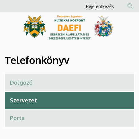
Telefonkönyv
Ugrás
Anonim
Bejelentkezés
a
Felhasználói
|
tartalomra
fiók
Debreceni
menüje
Alapellátási
és
Telefonkönyv
Egészségfejlesztési
Intézet