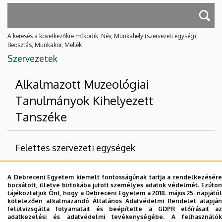
A keresés a következőkre működik: Név, Munkahely (szervezeti egység),
Beosztás, Munkakör, Mellék
Szervezetek
Alkalmazott Muzeológiai
Tanulmányok Kihelyezett
Tanszéke
Felettes szervezeti egységek
Debreceni Egyetem
A Debreceni Egyetem kiemelt fontosságúnak tartja a rendelkezésére
Bölcsészettudományi Kar
bocsátott, illetve birtokába jutott személyes adatok védelmét. Ezúton
tájékoztatjuk Önt, hogy a Debreceni Egyetem a 2018. május 25. napjától
Néprajztudományi és Muzeológiai Intézet
kötelezően alkalmazandó Általános Adatvédelmi Rendelet alapján
felülvizsgálta folyamatait és beépítette a GDPR előírásait az
adatkezelési és adatvédelmi tevékenységébe. A felhasználók
Nincs találat.