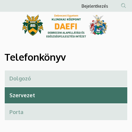
Telefonkönyv
Ugrás
Anonim
Bejelentkezés
a
Felhasználói
|
tartalomra
fiók
Debreceni
menüje
Alapellátási
és
Telefonkönyv
Egészségfejlesztési
Intézet