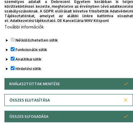
személyes adatait a Debreceni Egyetem korábban is teljes
körültekintéssel kezelte, megfelelve az érvényben lévő adatkezelési
szabályozásoknak. A GDPR előírásait követve frissítettük Adatvédelmi
Tájékoztatónkat, amelyet az alábbi linkre kattintva olvashat
Dolgozói adatmódosítás igénylése a DE
el:
Adatkezelési tájékoztató.
DE Kancellária WAV Központ
telefonkönyvében
|
Külső személyek rögzítése a
További információk
DE telefonkönyvében
|
Súgó
|
Hibabejelentés
Nélkülözhetetlen sütik
Funkcionális sütik
Analitikai sütik
Hirdetési sütik
KIVÁLASZTOTTAK MENTÉSE
WITHDRAW CONSENT
Adatvédelem
Adatvédelem
ÖSSZES ELUTASÍTÁSA
Szerzői jog © 2026 Unideb
ÖSSZES ELFOGADÁSA