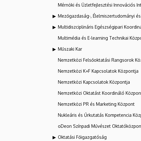
Mérnöki és Üzletfejlesztési Innovációs In
Mezőgazdaság-, Élelmiszertudományi és
Multidiszciplináris Egészségipari Koordin
Multimédia és E-learning Technikai Közp
Műszaki Kar
Nemzetközi Felsőoktatási Rangsorok Kö
Nemzetközi K+F Kapcsolatok Központja
Nemzetközi Kapcsolatok Központja
Nemzetközi Oktatást Koordináló Közpon
Nemzetközi PR és Marketing Központ
Nukleáris és Űrkutatás Kompetencia Kö
oDeon Színpadi Művészet Oktatóközpon
Oktatási Főigazgatóság