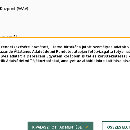
R Központ (WAV)
anszék
 rendelkezésére bocsátott, illetve birtokába jutott személyes adatok v
azandó Általános Adatvédelmi Rendelet alapján felülvizsgálta folyamata
yes adatait a Debreceni Egyetem korábban is teljes körültekintéssel 
tük Adatvédelmi Tájékoztatónkat, amelyet az alábbi linkre kattintva olv
E telefonkönyvében
|
Külső személyek rögzítése a DE te
KIVÁLASZTOTTAK MENTÉSE
ÖSSZES ELU