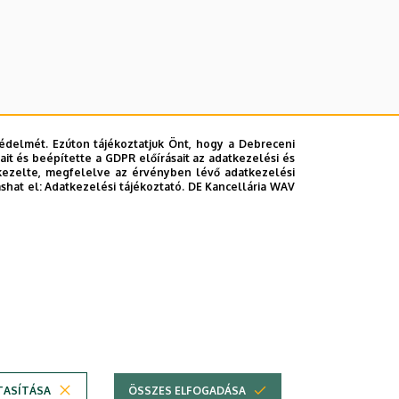
édelmét. Ezúton tájékoztatjuk Önt, hogy a Debreceni
it és beépítette a GDPR előírásait az adatkezelési és
kezelte, megfelelve az érvényben lévő adatkezelési
ashat el:
Adatkezelési tájékoztató.
DE Kancellária WAV
lefonkönyvében
|
Súgó
|
Hibabejelentés
TASÍTÁSA
ÖSSZES ELFOGADÁSA