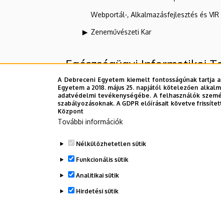
Webportál-, Alkalmazásfejlesztés és VI
Zeneművészeti Kar
Egészségügyi Informatikai T
A Debreceni Egyetem kiemelt fontosságúnak tartja a
Egyetem a 2018. május 25. napjától kötelezően alkalm
Felettes szervezeti egységek
adatvédelmi tevékenységébe. A felhasználók személ
szabályozásoknak. A GDPR előírásait követve frissítet
Központ
Debreceni Egyetem
További információk
Egészségtudományi Kar
Nélkülözhetetlen sütik
Egészségtudományi Intézet
Funkcionális sütik
Analitikai sütik
Dolgozói adatmódosítás igénylése a D
Hirdetési sütik
WITHDRAW CONSENT