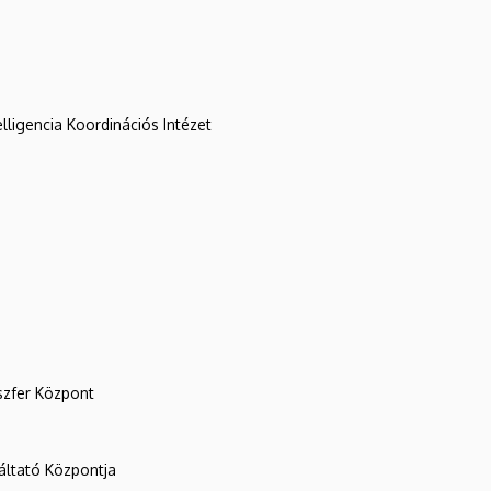
lligencia Koordinációs Intézet
szfer Központ
ltató Központja