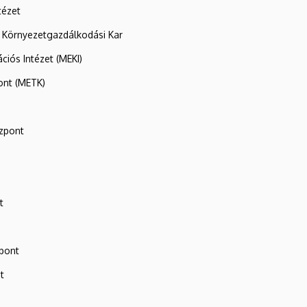
tézet
 Környezetgazdálkodási Kar
ációs Intézet (MEKI)
ont (METK)
zpont
t
zpont
t