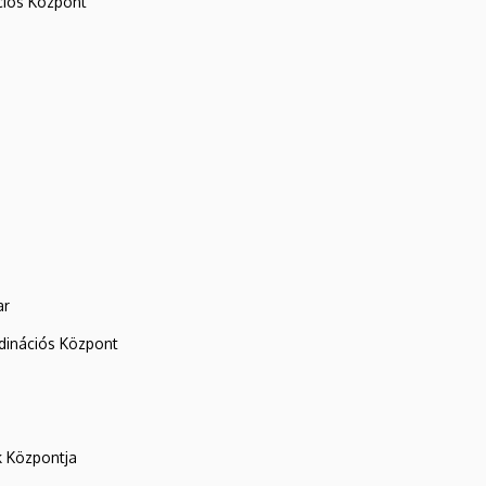
iós Központ
ar
rdinációs Központ
k Központja