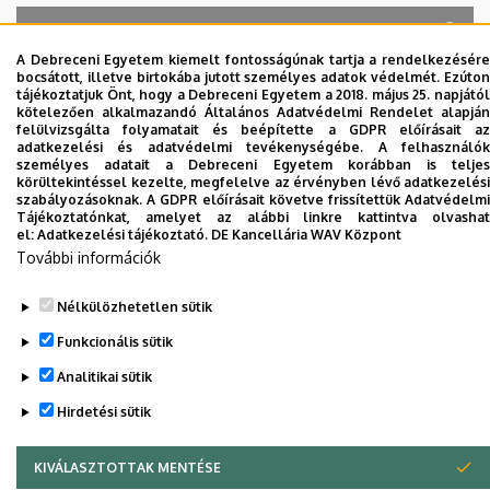
A Debreceni Egyetem kiemelt fontosságúnak tartja a rendelkezésére
bocsátott, illetve birtokába jutott személyes adatok védelmét. Ezúton
A keresés a következőkre működik: Név, Munkahely (szervezeti egység),
tájékoztatjuk Önt, hogy a Debreceni Egyetem a 2018. május 25. napjától
Beosztás, Munkakör, Mellék
kötelezően alkalmazandó Általános Adatvédelmi Rendelet alapján
Szervezetek
felülvizsgálta folyamatait és beépítette a GDPR előírásait az
adatkezelési és adatvédelmi tevékenységébe. A felhasználók
Nincs találat.
személyes adatait a Debreceni Egyetem korábban is teljes
körültekintéssel kezelte, megfelelve az érvényben lévő adatkezelési
szabályozásoknak. A GDPR előírásait követve frissítettük Adatvédelmi
Tájékoztatónkat, amelyet az alábbi linkre kattintva olvashat
el:
Adatkezelési tájékoztató.
DE Kancellária WAV Központ
Dolgozói adatmódosítás igénylése a DE
További információk
telefonkönyvében
|
Külső személyek rögzítése a
DE telefonkönyvében
|
Súgó
|
Hibabejelentés
Nélkülözhetetlen sütik
Funkcionális sütik
Analitikai sütik
Hirdetési sütik
KIVÁLASZTOTTAK MENTÉSE
WITHDRAW CONSENT