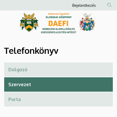
Telefonkönyv
Ugrás
Anonim
Bejelentkezés
a
Felhasználói
|
tartalomra
fiók
Debreceni
menüje
Alapellátási
és
Telefonkönyv
Egészségfejlesztési
Intézet