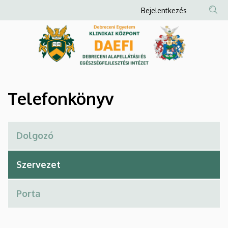
Telefonkönyv
Ugrás
Anonim
Bejelentkezés
a
Felhasználói
|
tartalomra
fiók
Debreceni
menüje
Alapellátási
és
Telefonkönyv
Egészségfejlesztési
Intézet