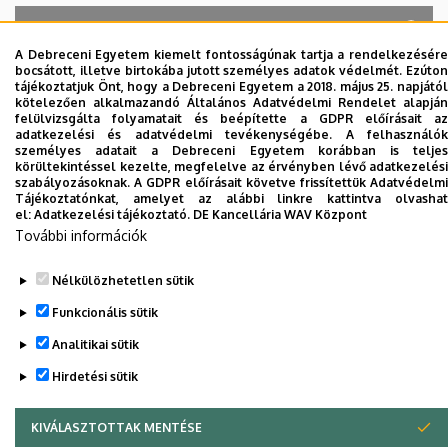
A Debreceni Egyetem kiemelt fontosságúnak tartja a rendelkezésére
bocsátott, illetve birtokába jutott személyes adatok védelmét. Ezúton
A keresés a következőkre működik: Név, Munkahely (szervezeti egység),
tájékoztatjuk Önt, hogy a Debreceni Egyetem a 2018. május 25. napjától
Beosztás, Munkakör, Mellék
kötelezően alkalmazandó Általános Adatvédelmi Rendelet alapján
Szervezetek
felülvizsgálta folyamatait és beépítette a GDPR előírásait az
adatkezelési és adatvédelmi tevékenységébe. A felhasználók
Nincs találat.
személyes adatait a Debreceni Egyetem korábban is teljes
körültekintéssel kezelte, megfelelve az érvényben lévő adatkezelési
szabályozásoknak. A GDPR előírásait követve frissítettük Adatvédelmi
Tájékoztatónkat, amelyet az alábbi linkre kattintva olvashat
el:
Adatkezelési tájékoztató.
DE Kancellária WAV Központ
Dolgozói adatmódosítás igénylése a DE
További információk
telefonkönyvében
|
Külső személyek rögzítése a
DE telefonkönyvében
|
Súgó
|
Hibabejelentés
Nélkülözhetetlen sütik
Funkcionális sütik
Analitikai sütik
Hirdetési sütik
KIVÁLASZTOTTAK MENTÉSE
WITHDRAW CONSENT