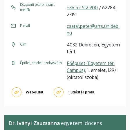
Központi telefonszám,
+36 52 512 900
/ 62284,
mellék
23151
csatar.peter@arts.unideb.
E-mail
hu
4032 Debrecen, Egyetem
Cím
tér 1.
Főépület (Egyetem téri
Épület, emelet, szobaszám
Campus)
, 1. emelet, 129/1
(oktatói szoba)
Weboldal
Tudóstér profil
Dr. Iványi Zsuzsanna
egyetemi docens