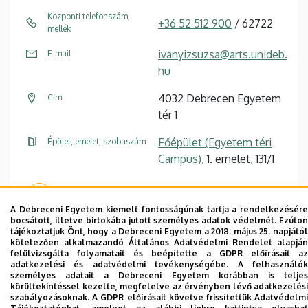
Központi telefonszám,
+36 52 512 900
/ 62722
mellék
ivanyizsuzsa@arts.unideb.
E-mail
hu
4032 Debrecen Egyetem
Cím
tér 1
Főépület (Egyetem téri
Épület, emelet, szobaszám
Campus)
, 1. emelet, 131/1
Weboldal
A Debreceni Egyetem kiemelt fontosságúnak tartja a rendelkezésére
bocsátott, illetve birtokába jutott személyes adatok védelmét. Ezúton
tájékoztatjuk Önt, hogy a Debreceni Egyetem a 2018. május 25. napjától
kötelezően alkalmazandó Általános Adatvédelmi Rendelet alapján
felülvizsgálta folyamatait és beépítette a GDPR előírásait az
adatkezelési és adatvédelmi tevékenységébe. A felhasználók
személyes adatait a Debreceni Egyetem korábban is teljes
Dolgozói adatmódosítás igénylése a DE
körültekintéssel kezelte, megfelelve az érvényben lévő adatkezelési
telefonkönyvében
|
Külső személyek rögzítése a
szabályozásoknak. A GDPR előírásait követve frissítettük Adatvédelmi