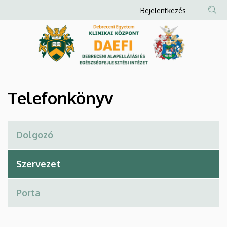
Telefonkönyv
Ugrás
Anonim
Bejelentkezés
a
Felhasználói
|
tartalomra
fiók
Debreceni
menüje
Alapellátási
és
Telefonkönyv
Egészségfejlesztési
Intézet