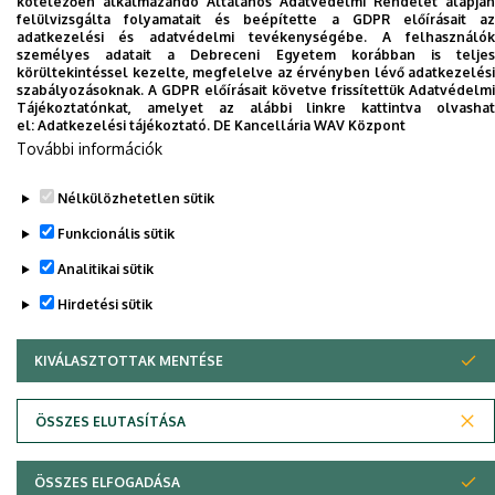
kötelezően alkalmazandó Általános Adatvédelmi Rendelet alapján
Dolgozói adatmódosítás igénylése a DE
felülvizsgálta folyamatait és beépítette a GDPR előírásait az
adatkezelési és adatvédelmi tevékenységébe. A felhasználók
telefonkönyvében
|
Külső személyek rögzítése a
személyes adatait a Debreceni Egyetem korábban is teljes
DE telefonkönyvében
|
Súgó
|
Hibabejelentés
körültekintéssel kezelte, megfelelve az érvényben lévő adatkezelési
szabályozásoknak. A GDPR előírásait követve frissítettük Adatvédelmi
Tájékoztatónkat, amelyet az alábbi linkre kattintva olvashat
el:
Adatkezelési tájékoztató.
DE Kancellária WAV Központ
További információk
Nélkülözhetetlen sütik
Funkcionális sütik
Analitikai sütik
Adatvédelem
Adatvédelem
Hirdetési sütik
KIVÁLASZTOTTAK MENTÉSE
WITHDRAW CONSENT
Szerzői jog © 2026 Unideb
ÖSSZES ELUTASÍTÁSA
ÖSSZES ELFOGADÁSA