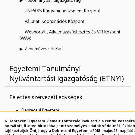
Tudományos Főigazgatóság
UNIPASS Kártyamenedzsment Központ
Vállalati Koordinációs Központ
Webportál-, Alkalmazásfejlesztés és VIR Központ
(WAV)
Zeneművészeti Kar
Egyetemi Tanulmányi
Nyilvántartási Igazgatóság (ETNYI)
Felettes szervezeti egységek
Debreceni Egyetem
Oktatási Főigazgatóság
A Debreceni Egyetem kiemelt fontosságúnak tartja a rendelkezésére
bocsátott, illetve birtokába jutott személyes adatok védelmét. Ezúton
tájékoztatjuk Önt, hogy a Debreceni Egyetem a 2018. május 25. napjától