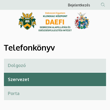
Telefonkönyv
Ugrás
Anonim
Bejelentkezés
a
Felhasználói
|
tartalomra
fiók
Debreceni
menüje
Alapellátási
és
Telefonkönyv
Egészségfejlesztési
Intézet