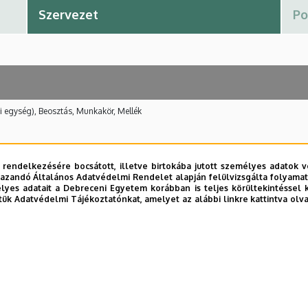
i egység), Beosztás, Munkakör, Mellék
 rendelkezésére bocsátott, illetve birtokába jutott személyes adatok v
azandó Általános Adatvédelmi Rendelet alapján felülvizsgálta folyamata
yes adatait a Debreceni Egyetem korábban is teljes körültekintéssel 
E telefonkönyvében
|
Külső személyek rögzítése a DE te
tük Adatvédelmi Tájékoztatónkat, amelyet az alábbi linkre kattintva olv