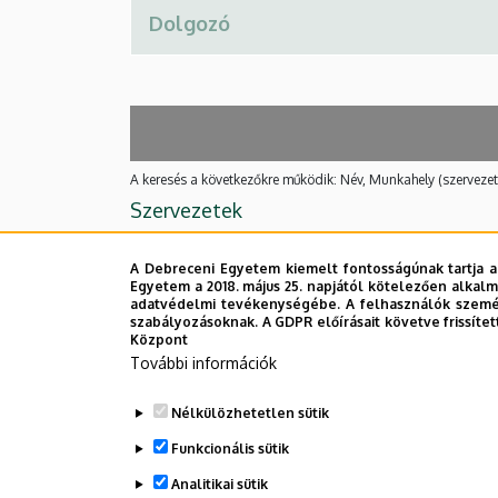
A keresés a következőkre működik: Név, Munkahely (szervezet
Szervezetek
Nincs találat.
A Debreceni Egyetem kiemelt fontosságúnak tartja a
Egyetem a 2018. május 25. napjától kötelezően alkalm
adatvédelmi tevékenységébe. A felhasználók személ
Dolgozói adatmódosítás igénylése a D
szabályozásoknak. A GDPR előírásait követve frissítet
Központ
További információk
Nélkülözhetetlen sütik
Funkcionális sütik
Analitikai sütik