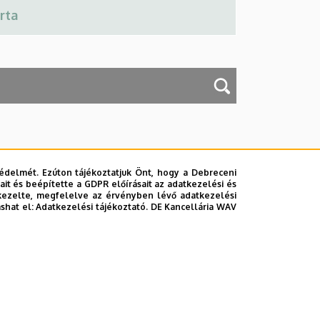
édelmét. Ezúton tájékoztatjuk Önt, hogy a Debreceni
it és beépítette a GDPR előírásait az adatkezelési és
kezelte, megfelelve az érvényben lévő adatkezelési
lefonkönyvében
|
Súgó
|
Hibabejelentés
ashat el:
Adatkezelési tájékoztató.
DE Kancellária WAV