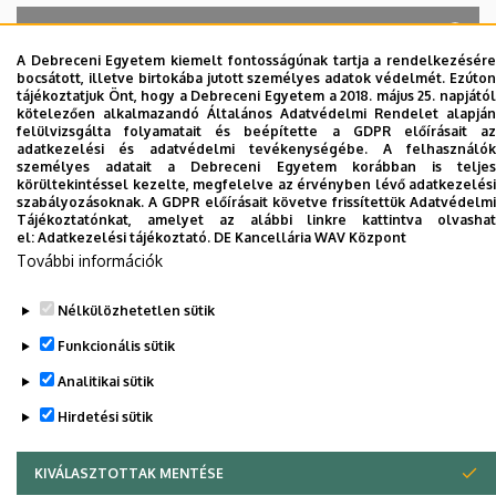
A Debreceni Egyetem kiemelt fontosságúnak tartja a rendelkezésére
bocsátott, illetve birtokába jutott személyes adatok védelmét. Ezúton
A keresés a következőkre működik: Név, Munkahely (szervezeti egység),
tájékoztatjuk Önt, hogy a Debreceni Egyetem a 2018. május 25. napjától
Beosztás, Munkakör, Mellék
kötelezően alkalmazandó Általános Adatvédelmi Rendelet alapján
Szervezetek
felülvizsgálta folyamatait és beépítette a GDPR előírásait az
adatkezelési és adatvédelmi tevékenységébe. A felhasználók
Nincs találat.
személyes adatait a Debreceni Egyetem korábban is teljes
körültekintéssel kezelte, megfelelve az érvényben lévő adatkezelési
szabályozásoknak. A GDPR előírásait követve frissítettük Adatvédelmi
Tájékoztatónkat, amelyet az alábbi linkre kattintva olvashat
el:
Adatkezelési tájékoztató.
DE Kancellária WAV Központ
Dolgozói adatmódosítás igénylése a DE
További információk
telefonkönyvében
|
Külső személyek rögzítése a
DE telefonkönyvében
|
Súgó
|
Hibabejelentés
Nélkülözhetetlen sütik
Funkcionális sütik
Analitikai sütik
Hirdetési sütik
KIVÁLASZTOTTAK MENTÉSE
WITHDRAW CONSENT