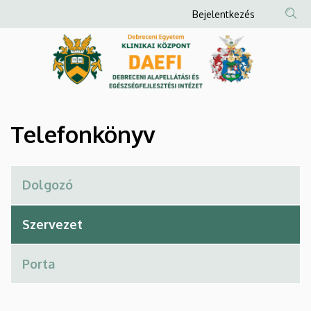
Telefonkönyv
Ugrás
Anonim
Bejelentkezés
a
Felhasználói
|
tartalomra
fiók
Debreceni
menüje
Alapellátási
és
Telefonkönyv
Egészségfejlesztési
Intézet