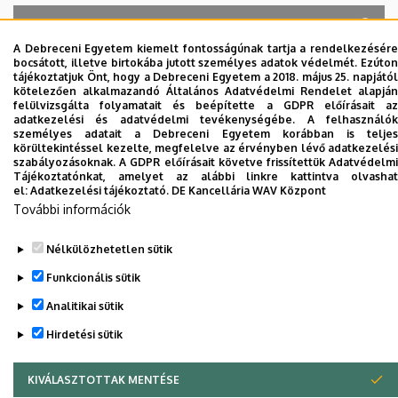
A Debreceni Egyetem kiemelt fontosságúnak tartja a rendelkezésére
bocsátott, illetve birtokába jutott személyes adatok védelmét. Ezúton
A keresés a következőkre működik: Név, Munkahely (szervezeti egység),
tájékoztatjuk Önt, hogy a Debreceni Egyetem a 2018. május 25. napjától
Beosztás, Munkakör, Mellék
kötelezően alkalmazandó Általános Adatvédelmi Rendelet alapján
Szervezetek
felülvizsgálta folyamatait és beépítette a GDPR előírásait az
adatkezelési és adatvédelmi tevékenységébe. A felhasználók
Nincs találat.
személyes adatait a Debreceni Egyetem korábban is teljes
körültekintéssel kezelte, megfelelve az érvényben lévő adatkezelési
szabályozásoknak. A GDPR előírásait követve frissítettük Adatvédelmi
Tájékoztatónkat, amelyet az alábbi linkre kattintva olvashat
el:
Adatkezelési tájékoztató.
DE Kancellária WAV Központ
Dolgozói adatmódosítás igénylése a DE
További információk
telefonkönyvében
|
Külső személyek rögzítése a
DE telefonkönyvében
|
Súgó
|
Hibabejelentés
Nélkülözhetetlen sütik
Funkcionális sütik
Analitikai sütik
Hirdetési sütik
KIVÁLASZTOTTAK MENTÉSE
WITHDRAW CONSENT