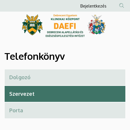
Telefonkönyv
Ugrás
Anonim
Bejelentkezés
a
Felhasználói
|
tartalomra
fiók
Debreceni
menüje
Alapellátási
és
Telefonkönyv
Egészségfejlesztési
Intézet