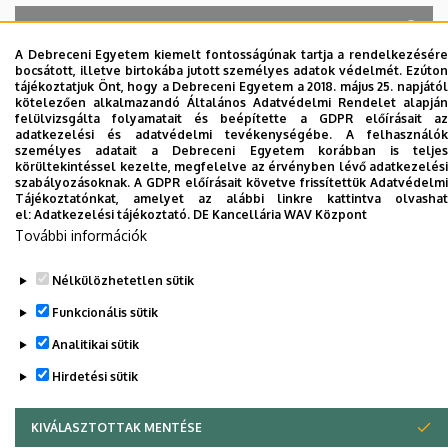
A Debreceni Egyetem kiemelt fontosságúnak tartja a rendelkezésére
bocsátott, illetve birtokába jutott személyes adatok védelmét. Ezúton
A keresés a következőkre működik: Név, Munkahely (szervezeti egység),
tájékoztatjuk Önt, hogy a Debreceni Egyetem a 2018. május 25. napjától
Beosztás, Munkakör, Mellék
kötelezően alkalmazandó Általános Adatvédelmi Rendelet alapján
Szervezetek
felülvizsgálta folyamatait és beépítette a GDPR előírásait az
adatkezelési és adatvédelmi tevékenységébe. A felhasználók
Nincs találat.
személyes adatait a Debreceni Egyetem korábban is teljes
körültekintéssel kezelte, megfelelve az érvényben lévő adatkezelési
szabályozásoknak. A GDPR előírásait követve frissítettük Adatvédelmi
Tájékoztatónkat, amelyet az alábbi linkre kattintva olvashat
el:
Adatkezelési tájékoztató.
DE Kancellária WAV Központ
Dolgozói adatmódosítás igénylése a DE
További információk
telefonkönyvében
|
Külső személyek rögzítése a
DE telefonkönyvében
|
Súgó
|
Hibabejelentés
Nélkülözhetetlen sütik
Funkcionális sütik
Analitikai sütik
Hirdetési sütik
KIVÁLASZTOTTAK MENTÉSE
WITHDRAW CONSENT