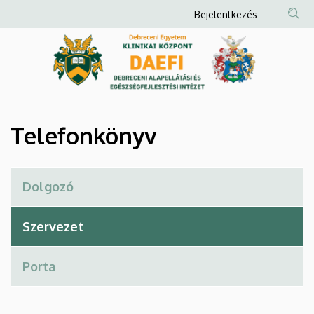
Telefonkönyv
Ugrás
Anonim
Bejelentkezés
a
Felhasználói
|
tartalomra
fiók
Debreceni
menüje
Alapellátási
és
Telefonkönyv
Egészségfejlesztési
Intézet