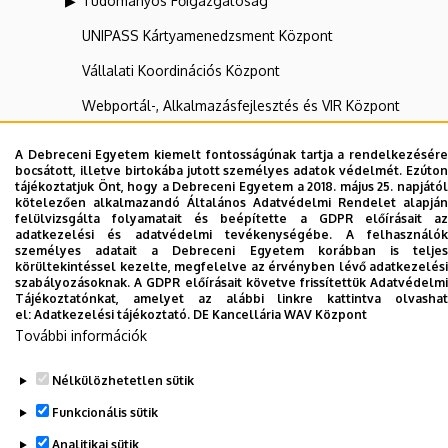
Tudományos Főigazgatóság
UNIPASS Kártyamenedzsment Központ
Vállalati Koordinációs Központ
Webportál-, Alkalmazásfejlesztés és VIR Központ
(WAV)
A Debreceni Egyetem kiemelt fontosságúnak tartja a rendelkezésére
Zeneművészeti Kar
bocsátott, illetve birtokába jutott személyes adatok védelmét. Ezúton
tájékoztatjuk Önt, hogy a Debreceni Egyetem a 2018. május 25. napjától
kötelezően alkalmazandó Általános Adatvédelmi Rendelet alapján
felülvizsgálta folyamatait és beépítette a GDPR előírásait az
Dolgozói adatmódosítás igénylése a DE
adatkezelési és adatvédelmi tevékenységébe. A felhasználók
telefonkönyvében
|
Külső személyek rögzítése a
személyes adatait a Debreceni Egyetem korábban is teljes
körültekintéssel kezelte, megfelelve az érvényben lévő adatkezelési
DE telefonkönyvében
|
Súgó
|
Hibabejelentés
szabályozásoknak. A GDPR előírásait követve frissítettük Adatvédelmi
Tájékoztatónkat, amelyet az alábbi linkre kattintva olvashat
el:
Adatkezelési tájékoztató.
DE Kancellária WAV Központ
További információk
Nélkülözhetetlen sütik
Funkcionális sütik
Analitikai sütik