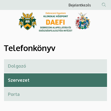
Telefonkönyv
Ugrás
Anonim
Bejelentkezés
a
Felhasználói
|
tartalomra
fiók
Debreceni
menüje
Alapellátási
és
Telefonkönyv
Egészségfejlesztési
Intézet