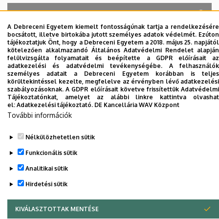
A Debreceni Egyetem kiemelt fontosságúnak tartja a rendelkezésére
bocsátott, illetve birtokába jutott személyes adatok védelmét. Ezúton
A keresés a következőkre működik: Név, Munkahely (szervezeti egység),
tájékoztatjuk Önt, hogy a Debreceni Egyetem a 2018. május 25. napjától
Beosztás, Munkakör, Mellék
kötelezően alkalmazandó Általános Adatvédelmi Rendelet alapján
Szervezetek
felülvizsgálta folyamatait és beépítette a GDPR előírásait az
adatkezelési és adatvédelmi tevékenységébe. A felhasználók
Nincs találat.
személyes adatait a Debreceni Egyetem korábban is teljes
körültekintéssel kezelte, megfelelve az érvényben lévő adatkezelési
szabályozásoknak. A GDPR előírásait követve frissítettük Adatvédelmi
Tájékoztatónkat, amelyet az alábbi linkre kattintva olvashat
el:
Adatkezelési tájékoztató.
DE Kancellária WAV Központ
Dolgozói adatmódosítás igénylése a DE
További információk
telefonkönyvében
|
Külső személyek rögzítése a
DE telefonkönyvében
|
Súgó
|
Hibabejelentés
Nélkülözhetetlen sütik
Funkcionális sütik
Analitikai sütik
Hirdetési sütik
KIVÁLASZTOTTAK MENTÉSE
WITHDRAW CONSENT