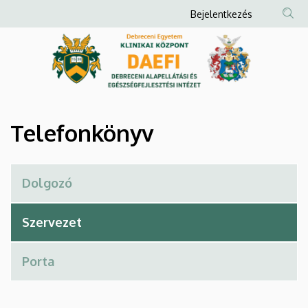
Telefonkönyv
Ugrás
Anonim
Bejelentkezés
a
Felhasználói
|
tartalomra
fiók
Debreceni
menüje
Alapellátási
és
Telefonkönyv
Egészségfejlesztési
Intézet